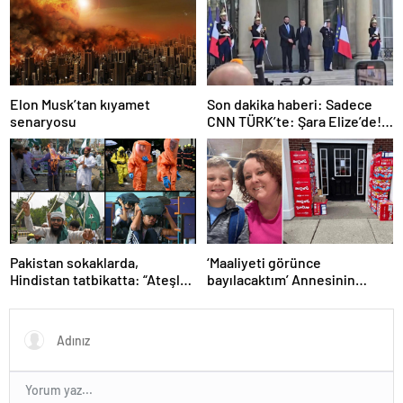
Savaşının Tarihçesi!
Elon Musk’tan kıyamet
Son dakika haberi: Sadece
senaryosu
CNN TÜRK’te: Şara Elize’de!
Suriye Lideri, Macron ile
görüşüyor
Pakistan sokaklarda,
‘Maaliyeti görünce
Hindistan tatbikatta: “Ateşle
bayılacaktım’ Annesinin
oynuyor”
telefonundan 70 bin tane
lolipop aldı