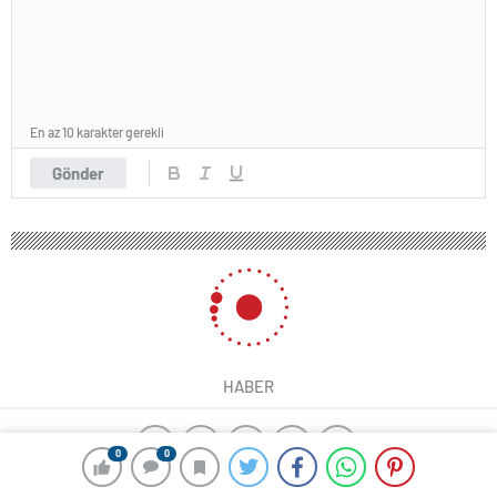
En az 10 karakter gerekli
Gönder
HABER
0
0
yangın algılama sistemleri
ajax alarm