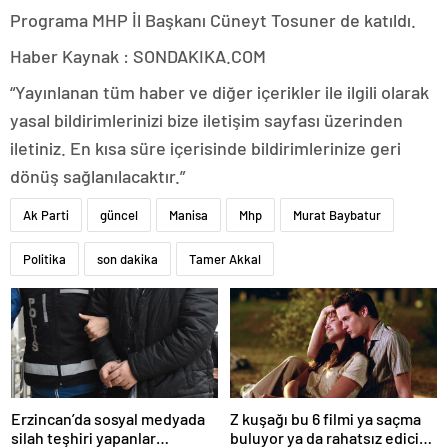
Programa MHP İl Başkanı Cüneyt Tosuner de katıldı.
Haber Kaynak : SONDAKIKA.COM
“Yayınlanan tüm haber ve diğer içerikler ile ilgili olarak
yasal bildirimlerinizi bize iletişim sayfası üzerinden
iletiniz. En kısa süre içerisinde bildirimlerinize geri
dönüş sağlanılacaktır.”
Ak Parti
güncel
Manisa
Mhp
Murat Baybatur
Politika
son dakika
Tamer Akkal
Erzincan’da sosyal medyada
Z kuşağı bu 6 filmi ya saçma
silah teşhiri yapanlar
buluyor ya da rahatsız edici