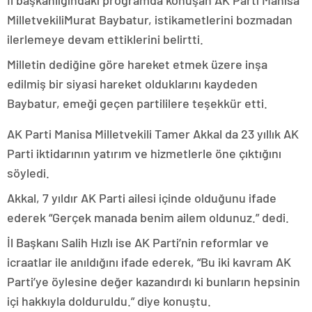
İl başkanlığındaki programda konuşan AK Parti Manisa
MilletvekiliMurat Baybatur, istikametlerini bozmadan
ilerlemeye devam ettiklerini belirtti.
Milletin dediğine göre hareket etmek üzere inşa
edilmiş bir siyasi hareket olduklarını kaydeden
Baybatur, emeği geçen partililere teşekkür etti.
AK Parti Manisa Milletvekili Tamer Akkal da 23 yıllık AK
Parti iktidarının yatırım ve hizmetlerle öne çıktığını
söyledi.
Akkal, 7 yıldır AK Parti ailesi içinde olduğunu ifade
ederek “Gerçek manada benim ailem oldunuz.” dedi.
İl Başkanı Salih Hızlı ise AK Parti’nin reformlar ve
icraatlar ile anıldığını ifade ederek, “Bu iki kavram AK
Parti’ye öylesine değer kazandırdı ki bunların hepsinin
içi hakkıyla dolduruldu.” diye konuştu.