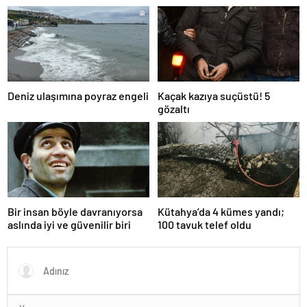
yakalandı
ve toksik!
Deniz ulaşımına poyraz engeli
Kaçak kazıya suçüstü! 5
gözaltı
Bir insan böyle davranıyorsa
Kütahya’da 4 kümes yandı;
aslında iyi ve güvenilir biri
100 tavuk telef oldu