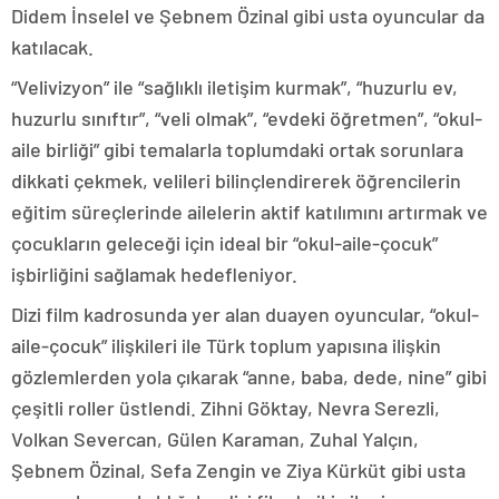
Didem İnselel ve Şebnem Özinal gibi usta oyuncular da
katılacak.
“Velivizyon” ile “sağlıklı iletişim kurmak”, “huzurlu ev,
huzurlu sınıftır”, “veli olmak”, “evdeki öğretmen”, “okul-
aile birliği” gibi temalarla toplumdaki ortak sorunlara
dikkati çekmek, velileri bilinçlendirerek öğrencilerin
eğitim süreçlerinde ailelerin aktif katılımını artırmak ve
çocukların geleceği için ideal bir “okul-aile-çocuk”
işbirliğini sağlamak hedefleniyor.
Dizi film kadrosunda yer alan duayen oyuncular, “okul-
aile-çocuk” ilişkileri ile Türk toplum yapısına ilişkin
gözlemlerden yola çıkarak “anne, baba, dede, nine” gibi
çeşitli roller üstlendi. Zihni Göktay, Nevra Serezli,
Volkan Severcan, Gülen Karaman, Zuhal Yalçın,
Şebnem Özinal, Sefa Zengin ve Ziya Kürküt gibi usta