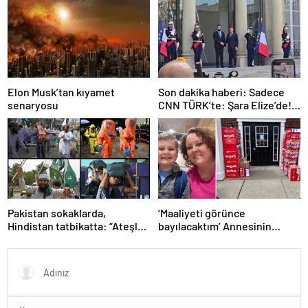
İşte Hindistan Pakistan
Savaşının Tarihçesi!
Elon Musk’tan kıyamet
Son dakika haberi: Sadece
senaryosu
CNN TÜRK’te: Şara Elize’de!
Suriye Lideri, Macron ile
görüşüyor
Pakistan sokaklarda,
‘Maaliyeti görünce
Hindistan tatbikatta: “Ateşle
bayılacaktım’ Annesinin
oynuyor”
telefonundan 70 bin tane
lolipop aldı