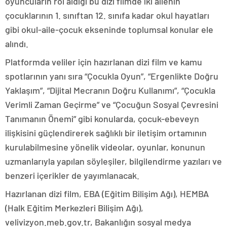
oyuncuların rol aldığı bu dizi filmde iki ailenin
çocuklarının 1. sınıftan 12. sınıfa kadar okul hayatları
gibi okul-aile-çocuk ekseninde toplumsal konular ele
alındı.
Platformda veliler için hazırlanan dizi film ve kamu
spotlarının yanı sıra “Çocukla Oyun”, “Ergenlikte Doğru
Yaklaşım”, “Dijital Mecranın Doğru Kullanımı”, “Çocukla
Verimli Zaman Geçirme” ve “Çocuğun Sosyal Çevresini
Tanımanın Önemi” gibi konularda, çocuk-ebeveyn
ilişkisini güçlendirerek sağlıklı bir iletişim ortamının
kurulabilmesine yönelik videolar, oyunlar, konunun
uzmanlarıyla yapılan söyleşiler, bilgilendirme yazıları ve
benzeri içerikler de yayımlanacak.
Hazırlanan dizi film, EBA (Eğitim Bilişim Ağı), HEMBA
(Halk Eğitim Merkezleri Bilişim Ağı),
velivizyon.meb.gov.tr, Bakanlığın sosyal medya