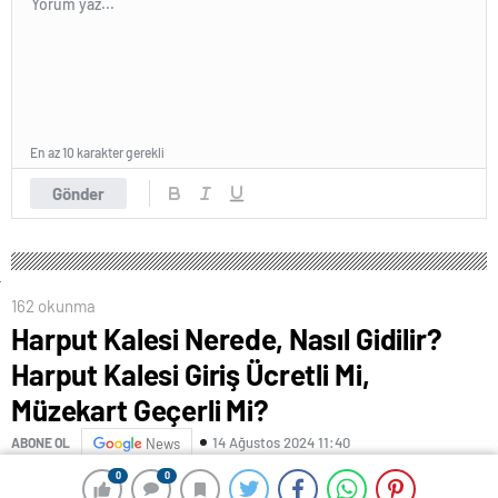
En az 10 karakter gerekli
Gönder
162 okunma
Harput Kalesi Nerede, Nasıl Gidilir?
Harput Kalesi Giriş Ücretli Mi,
Müzekart Geçerli Mi?
14 Ağustos 2024 11:40
ABONE OL
News
0
0
0
0
Elâzığ ilinde bulunan Harput antik kentinin doruk