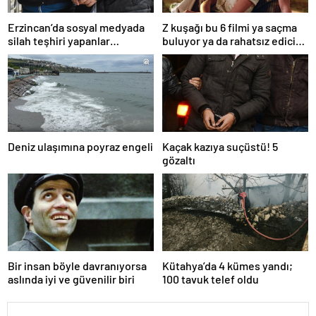
Erzincan’da sosyal medyada
Z kuşağı bu 6 filmi ya saçma
silah teşhiri yapanlar
buluyor ya da rahatsız edici
yakalandı
ve toksik!
Deniz ulaşımına poyraz engeli
Kaçak kazıya suçüstü! 5
gözaltı
Bir insan böyle davranıyorsa
Kütahya’da 4 kümes yandı;
aslında iyi ve güvenilir biri
100 tavuk telef oldu