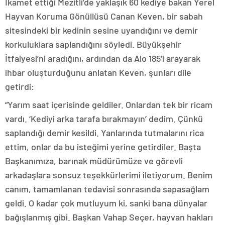
İkamet ettiği Mezitli’de yaklaşık 60 kediye bakan Yerel
Hayvan Koruma Gönüllüsü Canan Keven, bir sabah
sitesindeki bir kedinin sesine uyandığını ve demir
korkuluklara saplandığını söyledi. Büyükşehir
İtfaiyesi’ni aradığını, ardından da Alo 185’i arayarak
ihbar oluşturduğunu anlatan Keven, şunları dile
getirdi:
“Yarım saat içerisinde geldiler. Onlardan tek bir ricam
vardı. ‘Kediyi arka tarafa bırakmayın’ dedim. Çünkü
saplandığı demir kesildi. Yanlarında tutmalarını rica
ettim, onlar da bu isteğimi yerine getirdiler. Başta
Başkanımıza, barınak müdürümüze ve görevli
arkadaşlara sonsuz teşekkürlerimi iletiyorum. Benim
canım, tamamlanan tedavisi sonrasında sapasağlam
geldi. O kadar çok mutluyum ki, sanki bana dünyalar
bağışlanmış gibi. Başkan Vahap Seçer, hayvan hakları