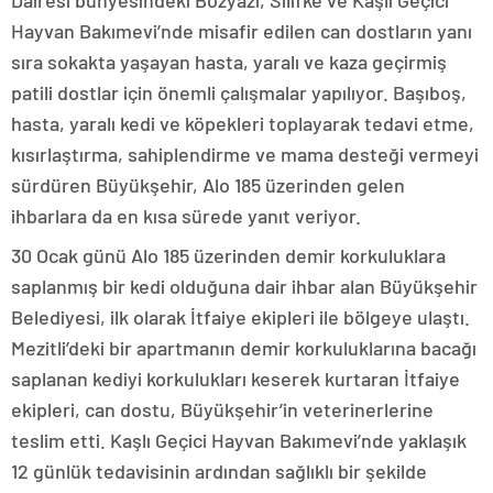
Dairesi bünyesindeki Bozyazı, Silifke ve Kaşlı Geçici
Hayvan Bakımevi’nde misafir edilen can dostların yanı
sıra sokakta yaşayan hasta, yaralı ve kaza geçirmiş
patili dostlar için önemli çalışmalar yapılıyor. Başıboş,
hasta, yaralı kedi ve köpekleri toplayarak tedavi etme,
kısırlaştırma, sahiplendirme ve mama desteği vermeyi
sürdüren Büyükşehir, Alo 185 üzerinden gelen
ihbarlara da en kısa sürede yanıt veriyor.
30 Ocak günü Alo 185 üzerinden demir korkuluklara
saplanmış bir kedi olduğuna dair ihbar alan Büyükşehir
Belediyesi, ilk olarak İtfaiye ekipleri ile bölgeye ulaştı.
Mezitli’deki bir apartmanın demir korkuluklarına bacağı
saplanan kediyi korkulukları keserek kurtaran İtfaiye
ekipleri, can dostu, Büyükşehir’in veterinerlerine
teslim etti. Kaşlı Geçici Hayvan Bakımevi’nde yaklaşık
12 günlük tedavisinin ardından sağlıklı bir şekilde