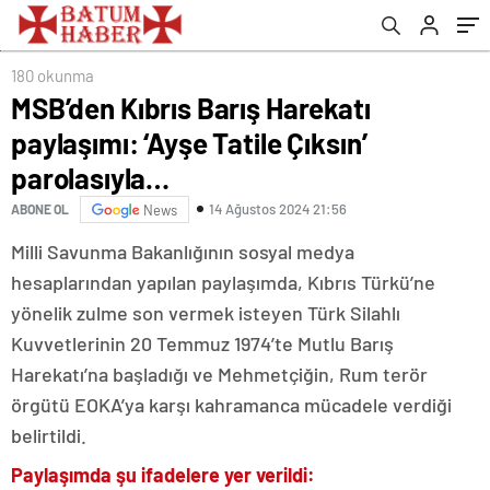
180 okunma
MSB’den Kıbrıs Barış Harekatı
paylaşımı: ‘Ayşe Tatile Çıksın’
parolasıyla…
14 Ağustos 2024 21:56
ABONE OL
News
Milli Savunma Bakanlığının sosyal medya
hesaplarından yapılan paylaşımda, Kıbrıs Türkü’ne
yönelik zulme son vermek isteyen Türk Silahlı
Kuvvetlerinin 20 Temmuz 1974’te Mutlu Barış
Harekatı’na başladığı ve Mehmetçiğin, Rum terör
örgütü EOKA’ya karşı kahramanca mücadele verdiği
belirtildi.
Paylaşımda şu ifadelere yer verildi: