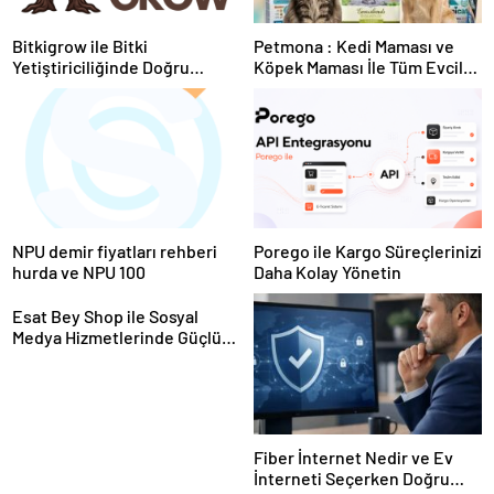
Bitkigrow ile Bitki
Petmona : Kedi Maması ve
Yetiştiriciliğinde Doğru
Köpek Maması İle Tüm Evcil
Ekipman ve Ürün Seçimi
Hayvan Ürünleri
NPU demir fiyatları rehberi
Porego ile Kargo Süreçlerinizi
hurda ve NPU 100
Daha Kolay Yönetin
Esat Bey Shop ile Sosyal
Medya Hizmetlerinde Güçlü
Panel Deneyimi
Fiber İnternet Nedir ve Ev
İnterneti Seçerken Doğru