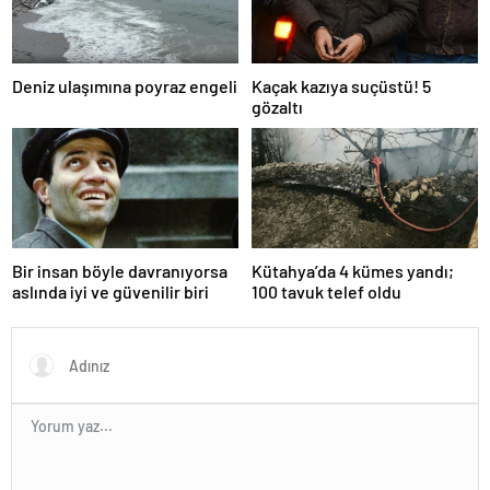
Deniz ulaşımına poyraz engeli
Kaçak kazıya suçüstü! 5
gözaltı
Bir insan böyle davranıyorsa
Kütahya’da 4 kümes yandı;
aslında iyi ve güvenilir biri
100 tavuk telef oldu