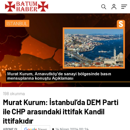
198 okunma
Murat Kurum: İstanbul’da DEM Parti
ile CHP arasındaki ittifak Kandil
ittifakıdır
14 Nisan 2024 00:24
ABONE OL
News