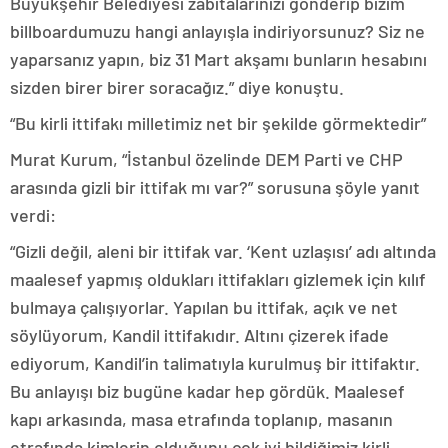
Büyükşehir Belediyesi zabıtalarınızı gönderip bizim
billboardumuzu hangi anlayışla indiriyorsunuz? Siz ne
yaparsanız yapın, biz 31 Mart akşamı bunların hesabını
sizden birer birer soracağız.” diye konuştu.
“Bu kirli ittifakı milletimiz net bir şekilde görmektedir”
Murat Kurum, “İstanbul özelinde DEM Parti ve CHP
arasında gizli bir ittifak mı var?” sorusuna şöyle yanıt
verdi:
“Gizli değil, aleni bir ittifak var. ‘Kent uzlaşısı’ adı altında
maalesef yapmış oldukları ittifakları gizlemek için kılıf
bulmaya çalışıyorlar. Yapılan bu ittifak, açık ve net
söylüyorum, Kandil ittifakıdır. Altını çizerek ifade
ediyorum, Kandil’in talimatıyla kurulmuş bir ittifaktır.
Bu anlayışı biz bugüne kadar hep gördük. Maalesef
kapı arkasında, masa etrafında toplanıp, masanın
etrafında kimlerin olduğunu çok iyi bildiğimiz kirli