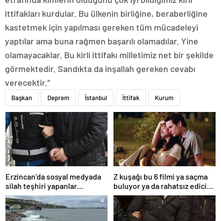
ittifakları kurdular. Bu ülkenin birliğine, beraberliğine
kastetmek için yapılması gereken tüm mücadeleyi
yaptılar ama buna rağmen başarılı olamadılar. Yine
olamayacaklar. Bu kirli ittifakı milletimiz net bir şekilde
görmektedir. Sandıkta da inşallah gereken cevabı
verecektir.”
Başkan
Deprem
İstanbul
İttifak
Kurum
Erzincan’da sosyal medyada
Z kuşağı bu 6 filmi ya saçma
silah teşhiri yapanlar
buluyor ya da rahatsız edici
yakalandı
ve toksik!