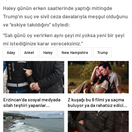
Haley günün erken saatlerinde yaptığı mitingde
Trump’ın suç ve sivil ceza davalarıyla meşgul olduğunu
ve “eskiye takıldığını” söyledi:
“Salı günü oy verirken aynı şeyi mi yoksa yeni bir şeyi
mi istediğinize karar vereceksiniz.”
Aday
Anket
Haley
New Hampshire
Trump
Erzincan’da sosyal medyada
Z kuşağı bu 6 filmi ya saçma
silah teşhiri yapanlar
buluyor ya da rahatsız edici
yakalandı
ve toksik!