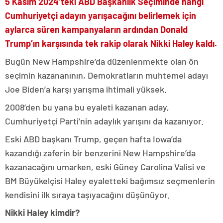
5 Kasım 2024’teki ABD Başkanlık Seçiminde hangi
Cumhuriyetçi adayın yarışacağını belirlemek için
aylarca süren kampanyaların ardından Donald
Trump’ın karşısında tek rakip olarak Nikki Haley kaldı.
Bugün New Hampshire’da düzenlenmekte olan ön
seçimin kazananının, Demokratların muhtemel adayı
Joe Biden’a karşı yarışma ihtimali yüksek.
2008’den bu yana bu eyaleti kazanan aday,
Cumhuriyetçi Parti’nin adaylık yarışını da kazanıyor.
Eski ABD başkanı Trump, geçen hafta Iowa’da
kazandığı zaferin bir benzerini New Hampshire’da
kazanacağını umarken, eski Güney Carolina Valisi ve
BM Büyükelçisi Haley eyaletteki bağımsız seçmenlerin
kendisini ilk sıraya taşıyacağını düşünüyor.
Nikki Haley kimdir?