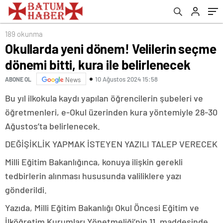
189 okunma
Okullarda yeni dönem! Velilerin seçme
dönemi bitti, kura ile belirlenecek
10 Ağustos 2024 15:58
ABONE OL
News
Bu yıl ilkokula kaydı yapılan öğrencilerin şubeleri ve
öğretmenleri, e-Okul üzerinden kura yöntemiyle 28-30
Ağustos’ta belirlenecek.
DEĞİŞİKLİK YAPMAK İSTEYEN YAZILI TALEP VERECEK
Milli Eğitim Bakanlığınca, konuya ilişkin gerekli
tedbirlerin alınması hususunda valiliklere yazı
gönderildi.
Yazıda, Milli Eğitim Bakanlığı Okul Öncesi Eğitim ve
İlköğretim Kurumları Yönetmeliği’nin 11. maddesinde