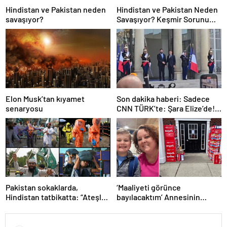
Hindistan ve Pakistan neden
Hindistan ve Pakistan Neden
savaşıyor?
Savaşıyor? Keşmir Sorunu
Nedir? Neden Savaş Başladı?
İşte Hindistan Pakistan
Savaşının Tarihçesi!
Elon Musk’tan kıyamet
Son dakika haberi: Sadece
senaryosu
CNN TÜRK’te: Şara Elize’de!
Suriye Lideri, Macron ile
görüşüyor
Pakistan sokaklarda,
‘Maaliyeti görünce
Hindistan tatbikatta: “Ateşle
bayılacaktım’ Annesinin
oynuyor”
telefonundan 70 bin tane
lolipop aldı