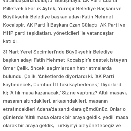
vatandaşlarla buluştu. Buluşmaya, AK Parti Adana
Milletvekili Faruk Aytek, Yüreğir Belediye Başkanı ve
Büyükşehir Belediye başkan adayı Fatih Mehmet
Kocaispir, AK Parti İl Başkanı Ozan Gülaçtı, AK Parti ve
MHP parti teşkilatları, yöneticileri ile vatandaşlar
katıldı.
31 Mart Yerel Seçimleri’nde Büyükşehir Belediye
başkan adayı Fatih Mehmet Kocaispir’e destek isteyen
Ömer Çelik, önceki seçimlerden hatırlatmalarda
bulundu. Çelik, ‘Anketlerde diyorlardı ki; ‘AK Parti
kaybedecek, Cumhur İttifakı kaybedecek.’ Diyorlardı
ki; ‘Altılı masa kazanacak.’ Siz ne yaptınız? Altılı masayı,
masanın altındakileri, arkasındakileri, masanın
etrafındakileri Adana’da sandıklara gömdünüz. Onlar o
günlerde ‘Altılı masa olarak bir araya geldik, yedili masa
olarak bir araya geldik, Türkiye’yi biz yöneteceğiz ve