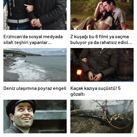
Erzincan’da sosyal medyada
Z kuşağı bu 6 filmi ya saçma
silah teşhiri yapanlar
buluyor ya da rahatsız edici
yakalandı
ve toksik!
Deniz ulaşımına poyraz engeli
Kaçak kazıya suçüstü! 5
gözaltı