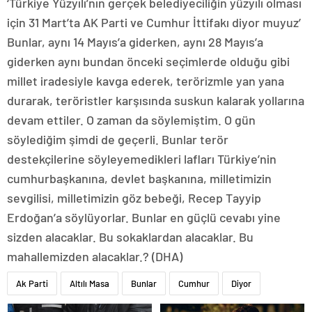
‘Türkiye Yüzyılı’nın gerçek belediyeciliğin yüzyılı olması
için 31 Mart’ta AK Parti ve Cumhur İttifakı diyor muyuz’
Bunlar, aynı 14 Mayıs’a giderken, aynı 28 Mayıs’a
giderken aynı bundan önceki seçimlerde olduğu gibi
millet iradesiyle kavga ederek, terörizmle yan yana
durarak, teröristler karşısında suskun kalarak yollarına
devam ettiler. O zaman da söylemiştim. O gün
söylediğim şimdi de geçerli. Bunlar terör
destekçilerine söyleyemedikleri lafları Türkiye’nin
cumhurbaşkanına, devlet başkanına, milletimizin
sevgilisi, milletimizin göz bebeği, Recep Tayyip
Erdoğan’a söylüyorlar. Bunlar en güçlü cevabı yine
sizden alacaklar. Bu sokaklardan alacaklar. Bu
mahallemizden alacaklar.? (DHA)
Ak Parti
Altılı Masa
Bunlar
Cumhur
Diyor