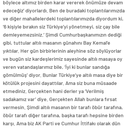
böylece altımız birden karar vererek önümüze devam
edeceğiz’ diyorlardı. Ben de buradaki toplantılarımızda
ve diğer mahallelerdeki toplantılarımızda diyordum ki,
‘6 kişiyle bırakın siz Türkiye’yi yönetmeyi, siz çay bile
demleyemezsiniz.’ Şimdi Cumhurbaşkanımızın dediği
gibi, tuttular altılı masanın günahını Bay Kemal’e
yıktılar. Her gün birbirlerinin aleyhine söz söylüyorlar
ve bugün siz kardeşlerimiz sayesinde altılı masaya oy
veren vatandaşlarımız bile, ‘İyi ki bunlar sandığa
gömülmüş’ diyor. Bunlar Türkiye’ye altılı masa diye bir
kötülük projesini dayattılar. Ama siz buna müsaade
etmediniz. Gerçekten hani derler ya ‘Verilmiş
sadakamız var’ diye. Gerçekten Allah bunlara fırsat
vermesin. Şimdi altılı masanın bir tarafı öbür tarafına,
öbür tarafı diğer tarafına, başka tarafı hepsine birden
karşı. Ama biz AK Parti ve Cumhur İttifakı olarak dün