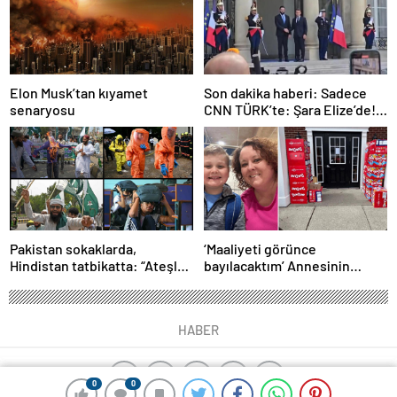
Savaşının Tarihçesi!
Elon Musk’tan kıyamet
Son dakika haberi: Sadece
senaryosu
CNN TÜRK’te: Şara Elize’de!
Suriye Lideri, Macron ile
görüşüyor
Pakistan sokaklarda,
‘Maaliyeti görünce
Hindistan tatbikatta: “Ateşle
bayılacaktım’ Annesinin
oynuyor”
telefonundan 70 bin tane
lolipop aldı
HABER
0
0
0
0