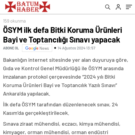
159 okunma
ÖSYM ilk defa Bitki Koruma Ürünleri
Bayi ve Toptancılığı Sınavı yapacak
14 Ağustos 2024 13:57
ABONE OL
News
Bakanlığın internet sitesinde yer alan duyuruya göre,
Gıda ve Kontrol Genel Müdürlüğü ile ÖSYM arasında
imzalanan protokol çerçevesinde “2024 yılı Bitki
Koruma Ürünleri Bayi ve Toptancılık Yazılı Sınavı”
Ankara’da yapılacak.
İlk defa ÖSYM tarafından düzenlenecek sınav, 24
Kasım’da gerçekleştirilecek.
Sınava ziraat mühendisi, eczacı, kimya mühendisi,
kimyager, orman mühendisi, orman endüstri