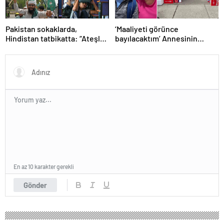
Pakistan sokaklarda,
‘Maaliyeti görünce
Hindistan tatbikatta: “Ateşle
bayılacaktım’ Annesinin
oynuyor”
telefonundan 70 bin tane
lolipop aldı
En az 10 karakter gerekli
Gönder