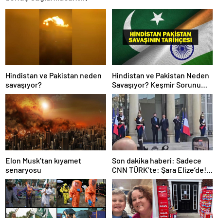
Hindistan ve Pakistan neden
Hindistan ve Pakistan Neden
savaşıyor?
Savaşıyor? Keşmir Sorunu
Nedir? Neden Savaş Başladı?
İşte Hindistan Pakistan
Savaşının Tarihçesi!
Elon Musk’tan kıyamet
Son dakika haberi: Sadece
senaryosu
CNN TÜRK’te: Şara Elize’de!
Suriye Lideri, Macron ile
görüşüyor