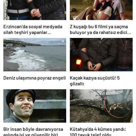
Erzincan’da sosyal medyada
Z kuşağı bu 6 filmi ya saçma
silah teşhiri yapanlar
buluyor ya da rahatsız edici
yakalandı
ve toksik!
Deniz ulaşımına poyraz engeli
Kaçak kazıya suçüstü! 5
gözaltı
Bir insan böyle davranıyorsa
Kütahya’da 4 kümes yandı;
aslında iyi ve güvenilir biri
100 tavuk telef oldu