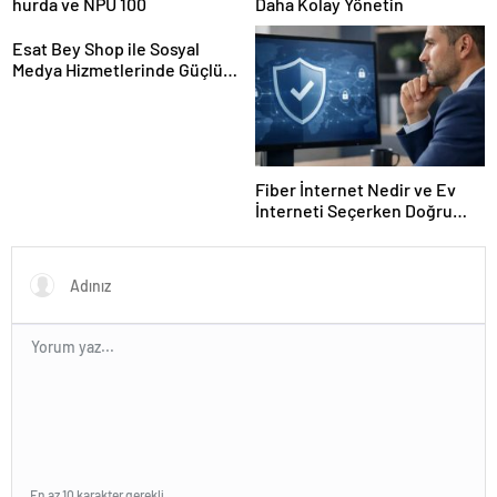
hurda ve NPU 100
Daha Kolay Yönetin
Esat Bey Shop ile Sosyal
Medya Hizmetlerinde Güçlü
Panel Deneyimi
Fiber İnternet Nedir ve Ev
İnterneti Seçerken Doğru
Kararı Nasıl Verirsiniz
En az 10 karakter gerekli