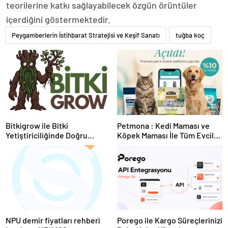
teorilerine katkı sağlayabilecek özgün örüntüler
içerdiğini göstermektedir.
Peygamberlerin İstihbarat Stratejisi ve Keşif Sanatı
tuğba koç
Bitkigrow ile Bitki
Petmona : Kedi Maması ve
Yetiştiriciliğinde Doğru
Köpek Maması İle Tüm Evcil
Ekipman ve Ürün Seçimi
Hayvan Ürünleri
NPU demir fiyatları rehberi
Porego ile Kargo Süreçlerinizi