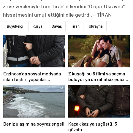
zirve vesilesiyle tüm Tiran’ın kendini “Özgür Ukrayna”
hissetmesini umut ettiğini dile getirdi. – TİRAN
Büyükelçi
Rusya
Savaş
Tiran
Ukrayna
Erzincan’da sosyal medyada
Z kuşağı bu 6 filmi ya saçma
silah teşhiri yapanlar
buluyor ya da rahatsız edici
yakalandı
ve toksik!
Deniz ulaşımına poyraz engeli
Kaçak kazıya suçüstü! 5
gözaltı