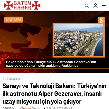
misyonu için yola çıkıyor
233 okunma
Sanayi ve Teknoloji Bakanı: Türkiye’nin
ilk astronotu Alper Gezeravcı, insanlı
uzay misyonu için yola çıkıyor
6 Ocak 2024 00:42
ABONE OL
News