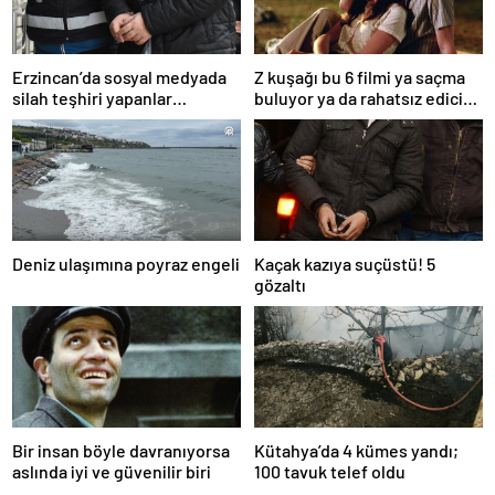
Erzincan’da sosyal medyada
Z kuşağı bu 6 filmi ya saçma
silah teşhiri yapanlar
buluyor ya da rahatsız edici
yakalandı
ve toksik!
Deniz ulaşımına poyraz engeli
Kaçak kazıya suçüstü! 5
gözaltı
Bir insan böyle davranıyorsa
Kütahya’da 4 kümes yandı;
aslında iyi ve güvenilir biri
100 tavuk telef oldu