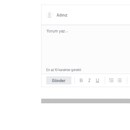
Deneyi
En az 10 karakter gerekli
Gönder
Batum Haber – Gürcistan Haber
Genel
Aydın’ın 
Aydın’ın Söke ilçes