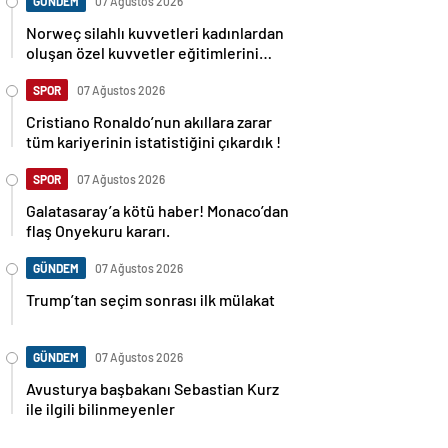
GÜNDEM
07 Ağustos 2026
Norweç silahlı kuvvetleri kadınlardan
oluşan özel kuvvetler eğitimlerini
başlattı.
SPOR
07 Ağustos 2026
Cristiano Ronaldo’nun akıllara zarar
tüm kariyerinin istatistiğini çıkardık !
SPOR
07 Ağustos 2026
Galatasaray’a kötü haber! Monaco’dan
flaş Onyekuru kararı.
GÜNDEM
07 Ağustos 2026
Trump’tan seçim sonrası ilk mülakat
GÜNDEM
07 Ağustos 2026
Avusturya başbakanı Sebastian Kurz
ile ilgili bilinmeyenler