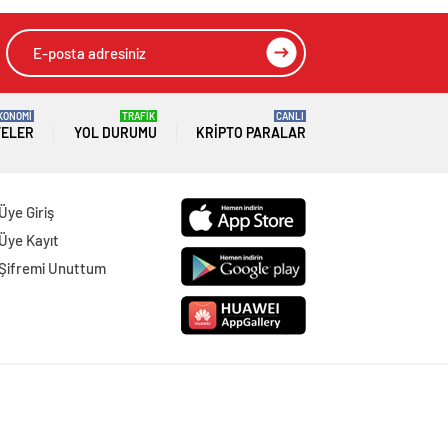
HIZLI YORUM YAP
GÖNDER
SON DAKİKA
HABERLERİ
GÜNDEM
07 Ağustos 2026
Joe Biden 6 aylık hedeflerini açıkladı.
Senato buz gibi…
SPOR
07 Ağustos 2026
En fazla kızaran takım Antalyaspor!
Tam 5 futbolcu….