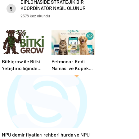
DİPLOMASİDE STRATEJİK BİR
KOORDİNATÖR NASIL OLUNUR
5
2578 kez okundu
Bitkigrow ile Bitki
Petmona : Kedi
Yetiştiriciliğinde
Maması ve Köpek
Doğru Ekipman ve
Maması İle Tüm
Ürün Seçimi
Evcil Hayvan
Ürünleri
NPU demir fiyatları rehberi hurda ve NPU