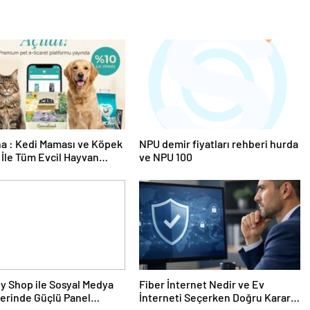
a : Kedi Maması ve Köpek
NPU demir fiyatları rehberi hurda
İle Tüm Evcil Hayvan
ve NPU 100
i
y Shop ile Sosyal Medya
Fiber İnternet Nedir ve Ev
erinde Güçlü Panel
İnterneti Seçerken Doğru Kararı