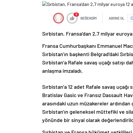
0
BEĞENDİM
ABONE OL
Sırbistan, Fransa’dan 2,7 milyar euroya
Fransa Cumhurbaşkanı Emmanuel Macro
Sırbistan’ın başkenti Belgrad’daki Sırbi
Sırbistan’a Rafale savaş uçağı satışı dahi
anlaşma imzaladı.
Sırbistan’a 12 adet Rafale savaş uçağı 
Bratislav Gasic ve Fransız Dassault Hava
arasındaki uzun müzakereler ardından g
Sırbistan’ın geleneksel müttefiki ve sil
yönünde bir sinyal olarak değerlendirild
Sırbistan ve Fransa hükümet yetkilileri