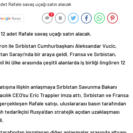
0
News
 12 adet Rafale savaş uçağı satın alacak.
n ile Sırbistan Cumhurbaşkanı Aleksandar Vucic,
stan Sarayı’nda bir araya geldi. Fransa ve Sırbistan,
l iki ülke arasında çeşitli alanlarda iş birliği öngören 12
satışına ilişkin anlaşmaya Sırbistan Savunma Bakanı
cılık CEO’su Eric Trappier imza attı. Sırbistan ve Fransa
erçekleşen Rafale satışı, uluslararası basın tarafından
ah tedarikçisi Rusya’dan stratejik açıdan uzaklaşması
i.
 tarafından imzalanan diğer anlaşmalar arasında altyapı,