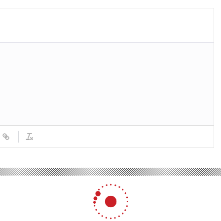
mi
Nasıl Verirsiniz
Söke ilçesinde trafik kazası: 5 kişi yaralandı
inde trafik kazası: 5 kişi ya