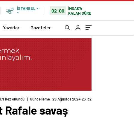
İMSAK'A
İSTANBUL
02:00
KALAN SÜRE
°
Yazarlar
Gazeteler
t Rafale savaş