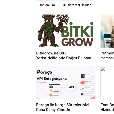
son dakika
Uluslararası İlişkiler
Bitkigrow ile Bitki
Petmon
Yetiştiriciliğinde Doğru Ekipman
Maması 
ve Ürün Seçimi
Ürünler
Porego ile Kargo Süreçlerinizi
Esat Be
Daha Kolay Yönetin
Hizmetl