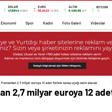
DOLAR
EURO
ALTIN
BITCOIN
47,6844
55,0422
6.499,99
%
0.05%
-0.13%
0,11
Ekonomi
Spor
Kadın
Foto Galeri
Videolar
, Fransa’dan 2,7 milyar euroya 12 adet Rafale savaş uçağı satın alacak
dan 2,7 milyar euroya 12 ade