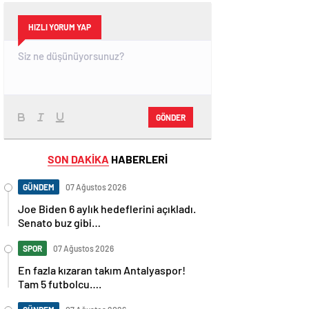
HIZLI YORUM YAP
GÖNDER
SON DAKİKA
HABERLERİ
GÜNDEM
07 Ağustos 2026
Joe Biden 6 aylık hedeflerini açıkladı.
Senato buz gibi…
SPOR
07 Ağustos 2026
En fazla kızaran takım Antalyaspor!
Tam 5 futbolcu….