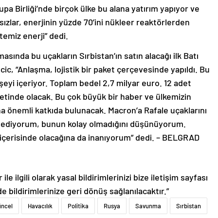
a Birliği’nde birçok ülke bu alana yatırım yapıyor ve
ızlar, enerjinin yüzde 70’ini nükleer reaktörlerden
temiz enerji” dedi.
masında bu uçakların Sırbistan’ın satın alacağı ilk Batı
ic, “Anlaşma, lojistik bir paket çerçevesinde yapıldı. Bu
eyi içeriyor. Toplam bedel 2,7 milyar euro. 12 adet
etinde olacak. Bu çok büyük bir haber ve ülkemizin
na önemli katkıda bulunacak. Macron’a Rafale uçaklarını
r ediyorum, bunun kolay olmadığını düşünüyorum.
iği içerisinde olacağına da inanıyorum” dedi. – BELGRAD
le ilgili olarak yasal bildirimlerinizi bize iletişim sayfası
de bildirimlerinize geri dönüş sağlanılacaktır.”
üncel
Havacılık
Politika
Rusya
Savunma
Sırbistan