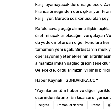
karşılayamayacak duruma gelecek. Avrup
Fransa örneğinden ders çıkarıyor. Frans
karşılıyor. Burada söz konusu olan şey, 
Rafale savaş uçağı alımına ilişkin açıkla
üretimi uçaklar olacağını vurgulayan Vuc
da yedek motordan diğer konulara her ş
tamamen yeni uçak, Sırbistan’ın mülkiy
operasyonel yeteneklerinin artırılması
almamıza imkan sağladığı için teşekkü
Gelecekte, ordularımızın iyi bir iş birl
Haber Kaynak : SONDAKIKA.COM
“Yayınlanan tüm haber ve diğer içerikler i
üzerinden iletiniz. En kısa süre içerisin
belgrad
Emmanuel Macron
Fransa
g