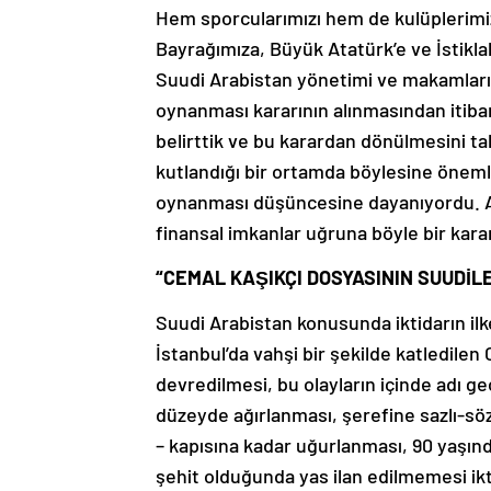
Hem sporcularımızı hem de kulüplerimiz
Bayrağımıza, Büyük Atatürk’e ve İstik
Suudi Arabistan yönetimi ve makamların
oynanması kararının alınmasından itiba
belirttik ve bu karardan dönülmesini tal
kutlandığı bir ortamda böylesine öneml
oynanması düşüncesine dayanıyordu. An
finansal imkanlar uğruna böyle bir karar
“CEMAL KAŞIKÇI DOSYASININ SUUDİL
Suudi Arabistan konusunda iktidarın ilke
İstanbul’da vahşi bir şekilde katledile
devredilmesi, bu olayların içinde adı g
düzeyde ağırlanması, şerefine sazlı-söz
– kapısına kadar uğurlanması, 90 yaşın
şehit olduğunda yas ilan edilmemesi ik