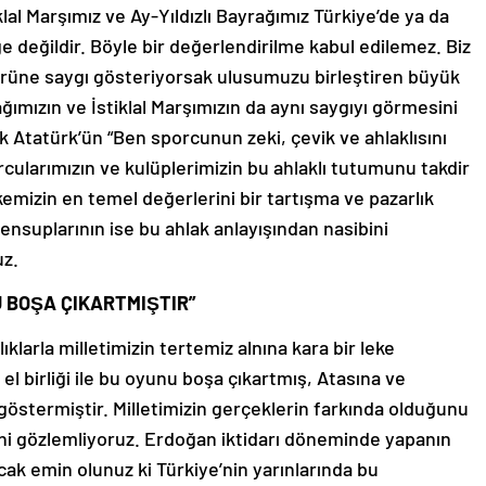
klal Marşımız ve Ay-Yıldızlı Bayrağımız Türkiye’de ya da
e değildir. Böyle bir değerlendirilme kabul edilemez. Biz
ltürüne saygı gösteriyorsak ulusumuzu birleştiren büyük
ğımızın ve İstiklal Marşımızın da aynı saygıyı görmesini
 Atatürk’ün “Ben sporcunun zeki, çevik ve ahlaklısını
rcularımızın ve kulüplerimizin bu ahlaklı tutumunu takdir
kemizin en temel değerlerini bir tartışma ve pazarlık
ensuplarının ise bu ahlak anlayışından nasibini
uz.
U BOŞA ÇIKARTMIŞTIR”
ıklarla milletimizin tertemiz alnına kara bir leke
 el birliği ile bu oyunu boşa çıkartmış, Atasına ve
göstermiştir. Milletimizin gerçeklerin farkında olduğunu
iğini gözlemliyoruz. Erdoğan iktidarı döneminde yapanın
cak emin olunuz ki Türkiye’nin yarınlarında bu