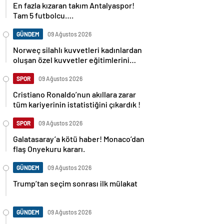
En fazla kızaran takım Antalyaspor!
Tam 5 futbolcu….
GÜNDEM
09 Ağustos 2026
Norweç silahlı kuvvetleri kadınlardan
oluşan özel kuvvetler eğitimlerini
başlattı.
SPOR
09 Ağustos 2026
Cristiano Ronaldo’nun akıllara zarar
tüm kariyerinin istatistiğini çıkardık !
SPOR
09 Ağustos 2026
Galatasaray’a kötü haber! Monaco’dan
flaş Onyekuru kararı.
GÜNDEM
09 Ağustos 2026
Trump’tan seçim sonrası ilk mülakat
GÜNDEM
09 Ağustos 2026