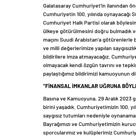
Galatasaray Cumhuriyet’in ilanından ön
Cumhuriyetin 100. yılında oynayacağı S
Cumhuriyet Halk Partisi olarak böylesi
ülkeye götürülmesini doğru bulmadık ve 
maçını Suudi Arabistan’a götürenlerle bi
ve milli değerlerimize yapılan saygısızlı
bildirilere imza atmayacağız. Cumhuriyet
olmayacak kendi özgün tavrını ve tepk
paylaştığımız bildirimizi kamuoyunun d
“FİNANSAL İMKANLAR UĞRUNA BÖYLE
Basına ve Kamuoyuna, 29 Aralık 2023 gü
birini yaşadık. Cumhuriyetimizin 100. y
saygısız tutumları nedeniyle oynanamadı. 
Bayrağımızı ve Cumhuriyetimizin kuruc
sporcularımız ve kulüplerimiz Cumhuriyet