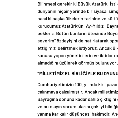
Bilinmesi gerekir ki Büyük Atatürk, İsti
dünyanın hiçbir yerinde bir siyasal simg
nasıl ki başka ülkelerin tarihine ve kü
kurucumuz Atatürk’ün, Ay-Yıldızlı Bayra
bekleriz. Bütün bunların ötesinde Büyük
severim” özdeyişini de hatırlatarak spo
ettiğimizi belirtmek istiyoruz. Ancak ül
konusu yapan yöneticilerin ve iktidar m
almadığını üzülerek görmüş bulunuyor
“MİLLETİMİZ EL BİRLİĞİYLE BU OYUN
Cumhuriyetimizin 100. yılında kirli pazarl
çalınmaya çalışılmıştır. Ancak milletimiz
Bayrağına sonuna kadar sahip çıktığını 
ve bu olayın sorumlularını çok iyi bild
yanına kar kalır düşüncesi hakimdir. An