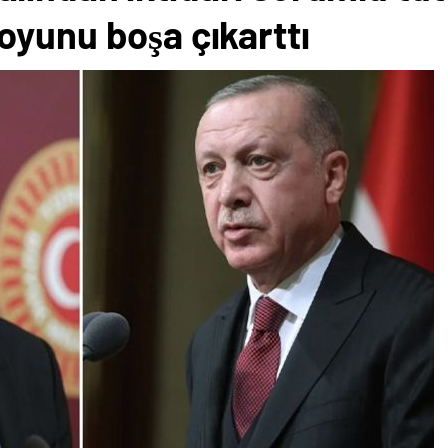
li oyunu boşa çıkarttı