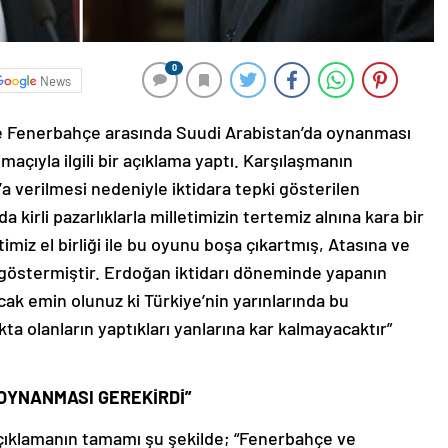
0
News
ile Fenerbahçe arasında Suudi Arabistan’da oynanması
çıyla ilgili bir açıklama yaptı. Karşılaşmanın
 verilmesi nedeniyle iktidara tepki gösterilen
 kirli pazarlıklarla milletimizin tertemiz alnına kara bir
timiz el birliği ile bu oyunu boşa çıkartmış, Atasına ve
 göstermiştir. Erdoğan iktidarı döneminde yapanın
cak emin olunuz ki Türkiye’nin yarınlarında bu
lıkta olanların yaptıkları yanlarına kar kalmayacaktır”
 OYNANMASI GEREKİRDİ”
açıklamanın tamamı şu şekilde; “Fenerbahçe ve