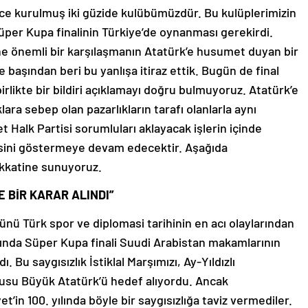
ce kurulmuş iki güzide kulübümüzdür. Bu kulüplerimizin
üper Kupa finalinin Türkiye’de oynanması gerekirdi.
ne önemli bir karşılaşmanın Atatürk’e husumet duyan bir
başından beri bu yanlışa itiraz ettik. Bugün de final
rlikte bir bildiri açıklamayı doğru bulmuyoruz. Atatürk’e
klara sebep olan pazarlıkların tarafı olanlarla aynı
 Halk Partisi sorumluları aklayacak işlerin içinde
isini göstermeye devam edecektir. Aşağıda
ikkatine sunuyoruz.
 BİR KARAR ALINDI”
nü Türk spor ve diplomasi tarihinin en acı olaylarından
ılında Süper Kupa finali Suudi Arabistan makamlarının
Bu saygısızlık İstiklal Marşımızı, Ay-Yıldızlı
usu Büyük Atatürk’ü hedef alıyordu. Ancak
’in 100. yılında böyle bir saygısızlığa taviz vermediler.