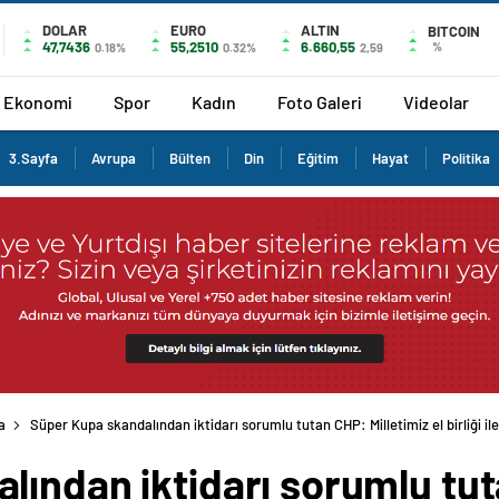
DOLAR
EURO
ALTIN
BITCOIN
47,7436
55,2510
6.660,55
%
0.18%
0.32%
2,59
Ekonomi
Spor
Kadın
Foto Galeri
Videolar
3.Sayfa
Avrupa
Bülten
Din
Eğitim
Hayat
Politika
a
Süper Kupa skandalından iktidarı sorumlu tutan CHP: Milletimiz el birliği ile
ından iktidarı sorumlu tut