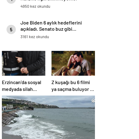
4950 kez okundu
Joe Biden 6 aylık hedeflerini
açıkladı. Senato buz gibi…
5
3161 kez okundu
Erzincan’da sosyal
Z kuşağı bu 6 filmi
medyada silah
ya saçma buluyor ya
teşhiri yapanlar
da rahatsız edici ve
yakalandı
toksik!