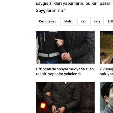
saygısızlıkları yapanların, bu kirli pazar
Saygılarımızla.”
Cumhuriyet
İktidar
Kar
Kara
Mil
Erzincan’da sosyal medyada silah
Z kuşağ
teşhiri yapanlar yakalandı
buluyor
toksik!