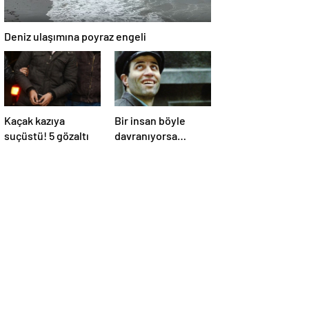
Deniz ulaşımına poyraz engeli
Kaçak kazıya
Bir insan böyle
suçüstü! 5 gözaltı
davranıyorsa
aslında iyi ve
güvenilir biri