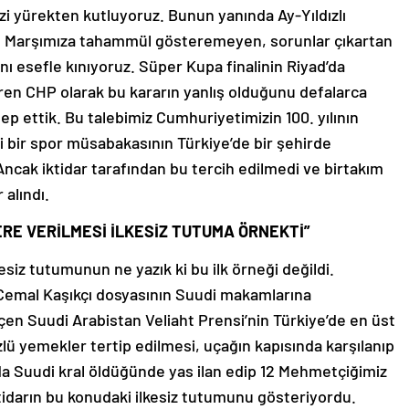
i yürekten kutluyoruz. Bunun yanında Ay-Yıldızlı
lal Marşımıza tahammül gösteremeyen, sorunlar çıkartan
ı esefle kınıyoruz. Süper Kupa finalinin Riyad’da
ren CHP olarak bu kararın yanlış olduğunu defalarca
ep ettik. Bu talebimiz Cumhuriyetimizin 100. yılının
i bir spor müsabakasının Türkiye’de bir şehirde
cak iktidar tarafından bu tercih edilmedi ve birtakım
 alındı.
ERE VERİLMESİ İLKESİZ TUTUMA ÖRNEKTİ”
siz tutumunun ne yazık ki bu ilk örneği değildi.
n Cemal Kaşıkçı dosyasının Suudi makamlarına
eçen Suudi Arabistan Veliaht Prensi’nin Türkiye’de en üst
lü yemekler tertip edilmesi, uçağın kapısında karşılanıp
da Suudi kral öldüğünde yas ilan edip 12 Mehmetçiğimiz
tidarın bu konudaki ilkesiz tutumunu gösteriyordu.