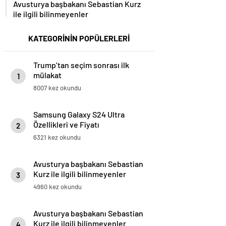
Avusturya başbakanı Sebastian Kurz
ile ilgili bilinmeyenler
KATEGORİNİN POPÜLERLERİ
Trump’tan seçim sonrası ilk
mülakat
1
8007 kez okundu
Samsung Galaxy S24 Ultra
Özellikleri ve Fiyatı
2
6321 kez okundu
Avusturya başbakanı Sebastian
Kurz ile ilgili bilinmeyenler
3
4960 kez okundu
Avusturya başbakanı Sebastian
Kurz ile ilgili bilinmeyenler
4