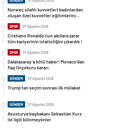
GÜNDEM
07 Ağustos 2026
Norweç silahlı kuvvetleri kadınlardan
oluşan özel kuvvetler eğitimlerini
başlattı.
SPOR
07 Ağustos 2026
Cristiano Ronaldo’nun akıllara zarar
tüm kariyerinin istatistiğini çıkardık !
SPOR
07 Ağustos 2026
Galatasaray’a kötü haber! Monaco’dan
flaş Onyekuru kararı.
GÜNDEM
07 Ağustos 2026
Trump’tan seçim sonrası ilk mülakat
GÜNDEM
07 Ağustos 2026
Avusturya başbakanı Sebastian Kurz
ile ilgili bilinmeyenler