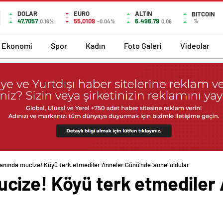
DOLAR
EURO
ALTIN
BITCOIN
47,7057
55,0109
6.496,79
%
0.16%
-0.04%
0,06
Ekonomi
Spor
Kadın
Foto Galeri
Videolar
nında mucize! Köyü terk etmediler Anneler Günü’nde ‘anne’ oldular
cize! Köyü terk etmediler