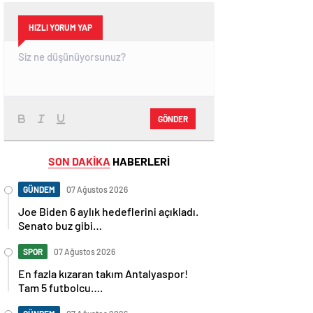
HIZLI YORUM YAP
GÖNDER
SON DAKİKA
HABERLERİ
GÜNDEM
07 Ağustos 2026
Joe Biden 6 aylık hedeflerini açıkladı.
Senato buz gibi…
SPOR
07 Ağustos 2026
En fazla kızaran takım Antalyaspor!
Tam 5 futbolcu….