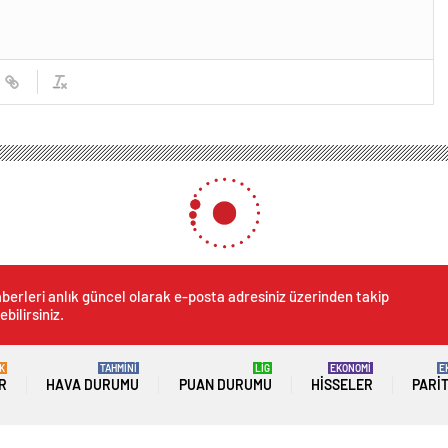
stanbul’da düzenlediği Gazze’ye destek yürüyüşü sona erdi
a düzenlediği Gazze’ye des