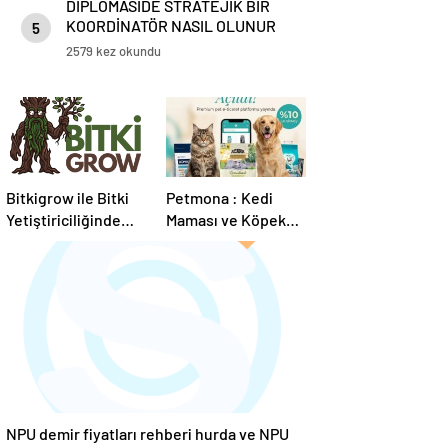
DİPLOMASİDE STRATEJİK BİR
KOORDİNATÖR NASIL OLUNUR
5
2579 kez okundu
Bitkigrow ile Bitki
Petmona : Kedi
Yetiştiriciliğinde
Maması ve Köpek
Doğru Ekipman ve
Maması İle Tüm
Ürün Seçimi
Evcil Hayvan
Ürünleri
NPU demir fiyatları rehberi hurda ve NPU