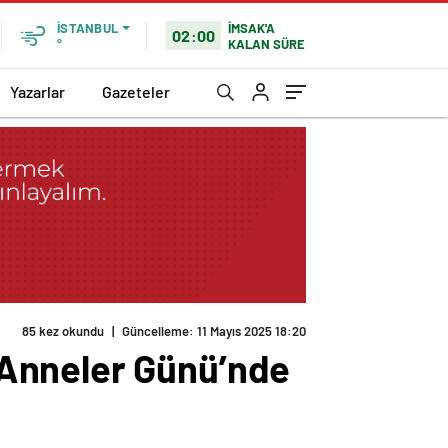
İMSAK'A
İSTANBUL
02:00
KALAN SÜRE
°
Yazarlar
Gazeteler
 Anneler Günü’nde