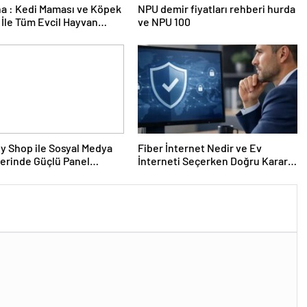
a : Kedi Maması ve Köpek
NPU demir fiyatları rehberi hurda
İle Tüm Evcil Hayvan
ve NPU 100
i
y Shop ile Sosyal Medya
Fiber İnternet Nedir ve Ev
erinde Güçlü Panel
İnterneti Seçerken Doğru Kararı
mi
Nasıl Verirsiniz