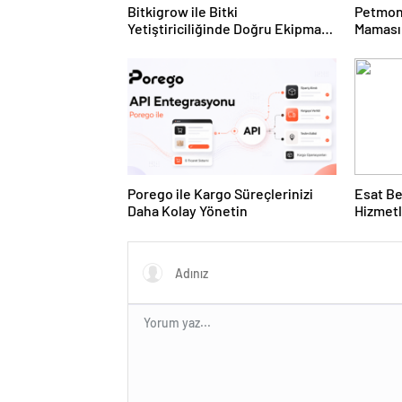
Bitkigrow ile Bitki
Petmon
Yetiştiriciliğinde Doğru Ekipman
Maması 
ve Ürün Seçimi
Ürünler
Porego ile Kargo Süreçlerinizi
Esat Be
Daha Kolay Yönetin
Hizmetl
Deneyi