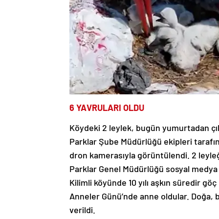
6 YAVRULARI OLDU
Köydeki 2 leylek, bugün yumurtadan çık
Parklar Şube Müdürlüğü ekipleri tarafın
dron kamerasıyla görüntülendi. 2 leyleğ
Parklar Genel Müdürlüğü sosyal medya 
Kilimli köyünde 10 yılı aşkın süredir gö
Anneler Günü’nde anne oldular. Doğa, b
verildi.