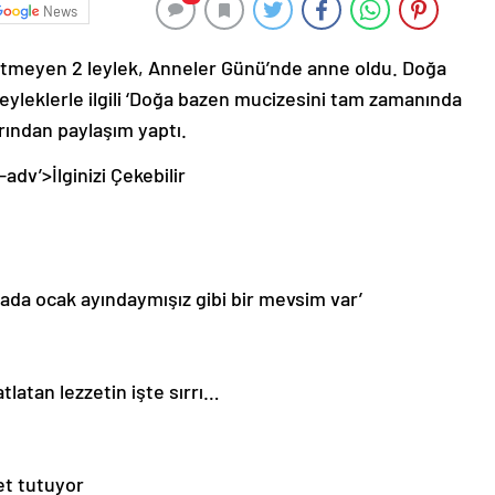
News
k etmeyen 2 leylek, Anneler Günü’nde anne oldu. Doğa
eyleklerle ilgili ‘Doğa bazen mucizesini tam zamanında
arından paylaşım yaptı.
-adv’>
İlginizi Çekebilir
rada ocak ayındaymışız gibi bir mevsim var’
latan lezzetin işte sırrı…
et tutuyor