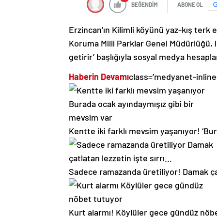
BEĞENDİM
ABONE OL
Erzincan’ın Kilimli köyünü yaz-kış ter
Koruma Milli Parklar Genel Müdürlüğü, l
getirir’ başlığıyla sosyal medya hesapl
Haberin Devamı
class=’medyanet-inline
Kentte iki farklı mevsim yaşanıyor! ‘Bu
Sadece ramazanda üretiliyor! Damak çat
Kurt alarmı! Köylüler gece gündüz nöb