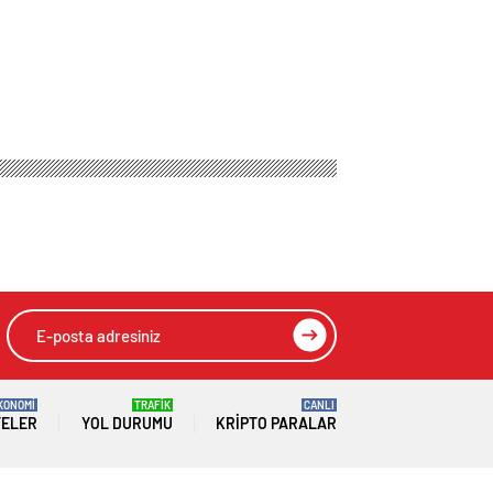
tek yürüyüşü sona
HIZLI YORUM YAP