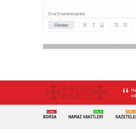
En az 10 karakter gerekli
Gönder
Batum Haber – Gürcistan Haber
Genel
İHH’nin İ
İHH’nin İstanbul’d
erdi