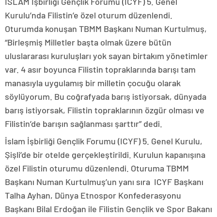
İSLAM İşbirliği Gençlik Forumu (ICYF) 5. Genel
Kurulu’nda Filistin’e özel oturum düzenlendi.
Oturumda konuşan TBMM Başkanı Numan Kurtulmuş,
“Birleşmiş Milletler başta olmak üzere bütün
uluslararası kuruluşları yok sayan birtakım yönetimler
var. 4 asır boyunca Filistin topraklarında barışı tam
manasıyla uygulamış bir milletin çocuğu olarak
söylüyorum. Bu coğrafyada barış istiyorsak, dünyada
barış istiyorsak, Filistin topraklarının özgür olması ve
Filistin’de barışın sağlanması şarttır” dedi.
İslam İşbirliği Gençlik Forumu (ICYF) 5. Genel Kurulu,
Şişli’de bir otelde gerçekleştirildi. Kurulun kapanışına
özel Filistin oturumu düzenlendi. Oturuma TBMM
Başkanı Numan Kurtulmuş’un yanı sıra ICYF Başkanı
Talha Ayhan, Dünya Etnospor Konfederasyonu
Başkanı Bilal Erdoğan ile Filistin Gençlik ve Spor Bakanı