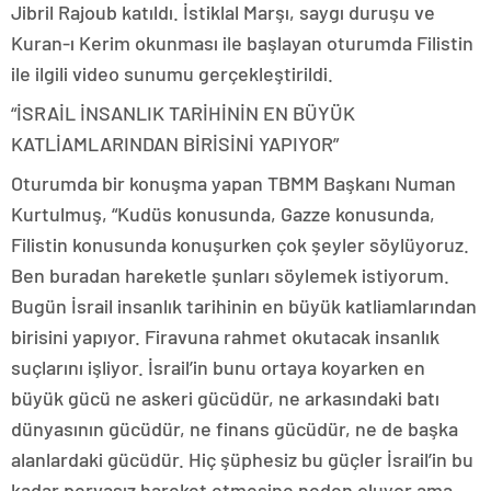
Jibril Rajoub katıldı. İstiklal Marşı, saygı duruşu ve
Kuran-ı Kerim okunması ile başlayan oturumda Filistin
ile ilgili video sunumu gerçekleştirildi.
“İSRAİL İNSANLIK TARİHİNİN EN BÜYÜK
KATLİAMLARINDAN BİRİSİNİ YAPIYOR”
Oturumda bir konuşma yapan TBMM Başkanı Numan
Kurtulmuş, “Kudüs konusunda, Gazze konusunda,
Filistin konusunda konuşurken çok şeyler söylüyoruz.
Ben buradan hareketle şunları söylemek istiyorum.
Bugün İsrail insanlık tarihinin en büyük katliamlarından
birisini yapıyor. Firavuna rahmet okutacak insanlık
suçlarını işliyor. İsrail’in bunu ortaya koyarken en
büyük gücü ne askeri gücüdür, ne arkasındaki batı
dünyasının gücüdür, ne finans gücüdür, ne de başka
alanlardaki gücüdür. Hiç şüphesiz bu güçler İsrail’in bu
kadar pervasız hareket etmesine neden oluyor ama