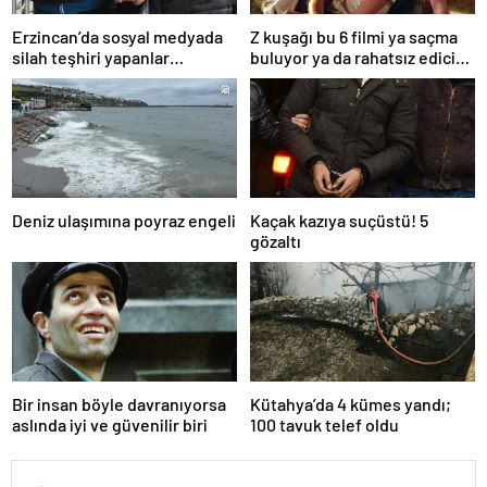
Erzincan’da sosyal medyada
Z kuşağı bu 6 filmi ya saçma
silah teşhiri yapanlar
buluyor ya da rahatsız edici
yakalandı
ve toksik!
Deniz ulaşımına poyraz engeli
Kaçak kazıya suçüstü! 5
gözaltı
Bir insan böyle davranıyorsa
Kütahya’da 4 kümes yandı;
aslında iyi ve güvenilir biri
100 tavuk telef oldu