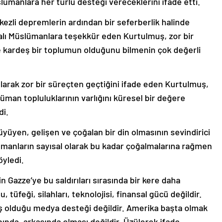
ümanlara her türlü desteği vereceklerini ifade etti.
zli depremlerin ardından bir seferberlik halinde
dalı Müslümanlara teşekkür eden Kurtulmuş, zor bir
 kardeş bir toplumun olduğunu bilmenin çok değerli
larak zor bir süreçten geçtiğini ifade eden Kurtulmuş,
man topluluklarının varlığını küresel bir değere
di.
üyüyen, gelişen ve çoğalan bir din olmasının sevindirici
anların sayısal olarak bu kadar çoğalmalarına rağmen
öyledi.
in Gazze’ye bu saldırıları sırasında bir kere daha
 tüfeği, silahları, teknolojisi, finansal gücü değildir.
ış olduğu medya desteği değildir. Amerika başta olmak
nında, arkasında olması değildir. Üzülerek ifade