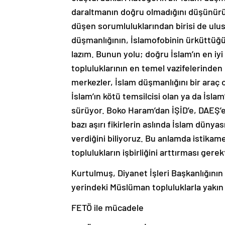
daraltmanın doğru olmadığını düşünür
düşen sorumluluklarından birisi de ulusl
düşmanlığının, İslamofobinin ürküttüğü
lazım. Bunun yolu; doğru İslam’ın en iyi
topluluklarının en temel vazifelerinden 
merkezler, İslam düşmanlığını bir araç o
İslam’ın kötü temsilcisi olan ya da İsla
sürüyor. Boko Haram’dan İŞİD’e, DAEŞ’e 
bazı aşırı fikirlerin aslında İslam düny
verdiğini biliyoruz. Bu anlamda istikame
toplulukların işbirliğini arttırması ger
Kurtulmuş, Diyanet İşleri Başkanlığının
yerindeki Müslüman topluluklarla yakın i
FETÖ ile mücadele