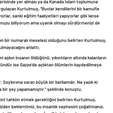
risinde yer alması ya da Kanada İslam toplumuna
gulayan Kurtulmuş, “Bunlar kendilerini bir kamufle
orlar, sanki eğitim faaliyetleri yapıyorlar gibi lanse
uğunuzu biliyorum ama uyanık olmayı sürdürmenizi de
ın bir numaralı meselesi olduğunu belirten Kurtulmuş,
rulmayacağını anlattı.
ini aşkın insanın öldüğünü, yıkıntıların altında kalanların
ündür ise Gazze’de açlıktan ölümlerin kaydedilmeye
. Soykırıma varan büyük bir katliamdır. Ne yazık ki
a bir şey yapamamıştır.” şeklinde konuştu.
esini tahkim etmek gerektiğini belirten Kurtulmuş,
zden beklentimiz, bu insanlık cephesini çoğaltmanız,