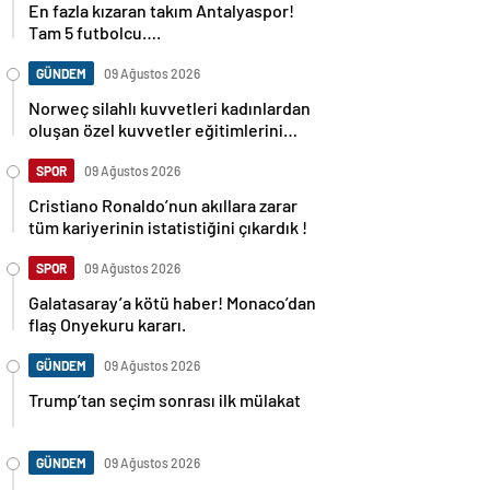
En fazla kızaran takım Antalyaspor!
Tam 5 futbolcu….
GÜNDEM
09 Ağustos 2026
Norweç silahlı kuvvetleri kadınlardan
oluşan özel kuvvetler eğitimlerini
başlattı.
SPOR
09 Ağustos 2026
Cristiano Ronaldo’nun akıllara zarar
tüm kariyerinin istatistiğini çıkardık !
SPOR
09 Ağustos 2026
Galatasaray’a kötü haber! Monaco’dan
flaş Onyekuru kararı.
GÜNDEM
09 Ağustos 2026
Trump’tan seçim sonrası ilk mülakat
GÜNDEM
09 Ağustos 2026