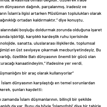
lam dünyasının dağınık, parçalanmış, iradesiz ve
nların İslam’a ilgisi artarken Müslüman toplulukları olarak
ğınıklığı ortadan kaldırmaktır.” diye konuştu.
 aralarındaki boşluğu doldurmak zorunda olduğuna işaret
nda işbirliği, karşılıklı kardeşlik ruhu içerisinde
knolojide, sanatta, uluslararası ilişkilerde, toplumsal
iğimizi en üst seviyeye çıkarmak mecburiyetindeyiz. Bu
lığı, özellikle Batı dünyasının önemli bir gücü olan
turacağı kanaatindeyim.” ifadesine yer verdi.
şmanlığını bir araç olarak kullanıyorlar”
slam dünyasının karşılaştığı en temel sorunlardan
kerek, şunları kaydetti:
nı zamanda İslam düşmanlarının, bilinçli bir şekilde
nlığı da var. Bunu da böyle ‘İslamofobi’ diye bir tabirle