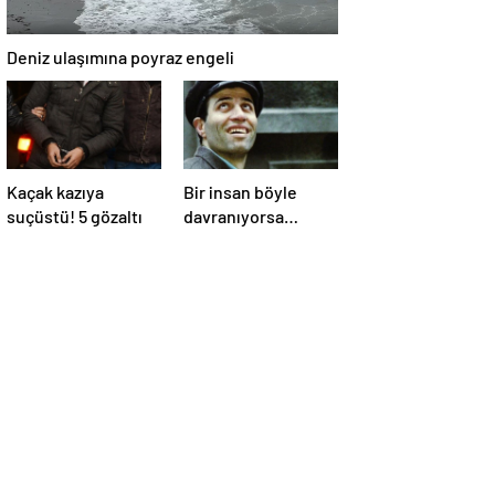
Deniz ulaşımına poyraz engeli
Kaçak kazıya
Bir insan böyle
suçüstü! 5 gözaltı
davranıyorsa
aslında iyi ve
güvenilir biri