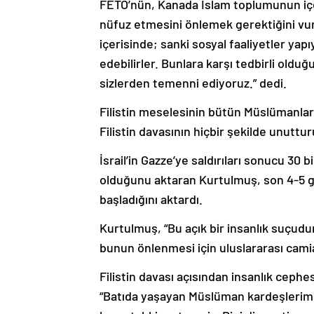
FETÖ’nün, Kanada İslam toplumunun içe
nüfuz etmesini önlemek gerektiğini vur
içerisinde; sanki sosyal faaliyetler yapıy
edebilirler. Bunlara karşı tedbirli old
sizlerden temenni ediyoruz.” dedi.
Filistin meselesinin bütün Müslümanlar
Filistin davasının hiçbir şekilde unuttu
İsrail’in Gazze’ye saldırıları sonucu 30 b
olduğunu aktaran Kurtulmuş, son 4-5 g
başladığını aktardı.
Kurtulmuş, “Bu açık bir insanlık suçudur
bunun önlenmesi için uluslararası cami
Filistin davası açısından insanlık ceph
“Batıda yaşayan Müslüman kardeşlerimi