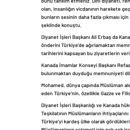
bunu tahkim etmeniz. Dini diyaneti, rengi
olan, insanlığın vicdanının harekete geçi
bunların sesinin daha fazla çıkması için
şeklinde konuştu.
Diyanet İşleri Başkanı Ali Erbaş da Kan
önderini Türkiye’de ağırlamaktan memnu
tarihlerini kapsayan bu ziyaretlerin veri
Kanada İmamlar Konseyi Başkanı Ref
bulunmaktan duyduğu memnuniyeti dile
Mohamed, dünya çapında Müslüman alem
eden Türkiye’nin, özellikle Gazze ve Fil
Diyanet İşleri Başkanlığı ve Kanada hü
Teşkilatının Müslümanların ihtiyaçlarını
Türkiye’yi kardeş ülke olarak gördüklerin
Müslümanların selameti için pek çok işe 