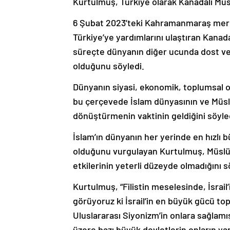
Kurtulmuş, Türkiye olarak Kanadalı Müsl
6 Şubat 2023’teki Kahramanmaraş merke
Türkiye’ye yardımlarını ulaştıran Kana
süreçte dünyanın diğer ucunda dost ve
olduğunu söyledi.
Dünyanın siyasi, ekonomik, toplumsal o
bu çerçevede İslam dünyasının ve Müslü
dönüştürmenin vaktinin geldiğini söyle
İslam’ın dünyanın her yerinde en hızlı b
olduğunu vurgulayan Kurtulmuş, Müslüm
etkilerinin yeterli düzeyde olmadığını s
Kurtulmuş, “Filistin meselesinde, İsrail’
görüyoruz ki İsrail’in en büyük gücü topu,
Uluslararası Siyonizm’in onlara sağlam
üzere bazı büyük devletlerin onların ya