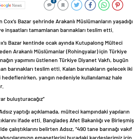
0
News
in Cox’s Bazar şehrinde Arakanlı Müslümanların yaşadığı
 inşaatları tamamlanan barınakları teslim etti.
x’s Bazar kentinde ocak ayında Kutupalong Mülteci
eden Arakanlı Müslümanlar (Rohingyalar) için Türkiye
ınağın yapımını üstlenen Türkiye Diyanet Vakfı, bugün
an barınakları teslim etti. Kalan barınakların gelecek iki
si hedeflenirken, yangın nedeniyle kullanılamaz hale
r.
rar buluşturacağız”
sız yaptığı açıklamada, mülteci kampındaki yapıların
ıklarını ifade etti. Bangladeş Afet Bakanlığı ve Birleşmiş
lde çalıştıklarını belirten Adsız, “490 tane barınağı vakıf
ağışçılarımızın emanetlerini buradaki kardeşlerimiz için