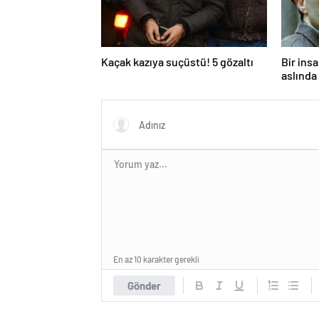
Kaçak kazıya suçüstü! 5 gözaltı
Bir ins
aslında 
En az 10 karakter gerekli
Gönder