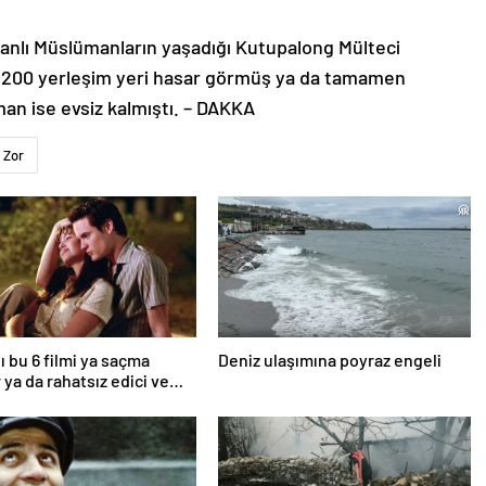
anlı Müslümanların yaşadığı Kutupalong Mülteci
n 200 yerleşim yeri hasar görmüş ya da tamamen
man ise evsiz kalmıştı. – DAKKA
Zor
ı bu 6 filmi ya saçma
Deniz ulaşımına poyraz engeli
 ya da rahatsız edici ve