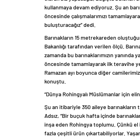
kullanmaya devam ediyoruz. Şu an barı
öncesinde çalışmalarımızı tamamlayarak 
buluşturacağız” dedi.
Barınakların 15 metrekareden oluştuğun
Bakanlığı tarafından verilen ölçü. Barı
zamanda bu barınaklarımızın yanında ya
öncesinde tamamlayarak ilk teravihe yet
Ramazan ayı boyunca diğer camilerimi
konuştu.
“Dünya Rohingyalı Müslümanlar için eli
Şu an itibariyle 350 aileye barınakları
Adsız, “Bir buçuk hafta içinde barınakl
inşa eden Rohingya toplumu. Çünkü el i
fazla çeşitli ürün çıkartabiliyorlar. Y