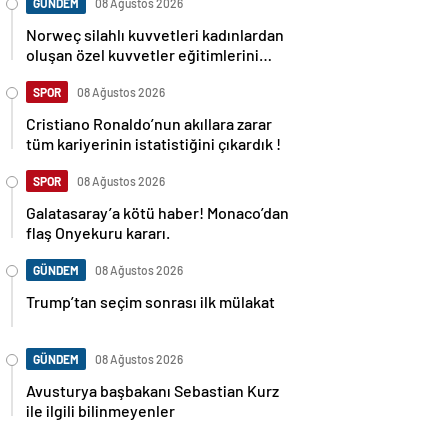
GÜNDEM
08 Ağustos 2026
Norweç silahlı kuvvetleri kadınlardan
oluşan özel kuvvetler eğitimlerini
başlattı.
SPOR
08 Ağustos 2026
Cristiano Ronaldo’nun akıllara zarar
tüm kariyerinin istatistiğini çıkardık !
SPOR
08 Ağustos 2026
Galatasaray’a kötü haber! Monaco’dan
flaş Onyekuru kararı.
GÜNDEM
08 Ağustos 2026
Trump’tan seçim sonrası ilk mülakat
GÜNDEM
08 Ağustos 2026
Avusturya başbakanı Sebastian Kurz
ile ilgili bilinmeyenler