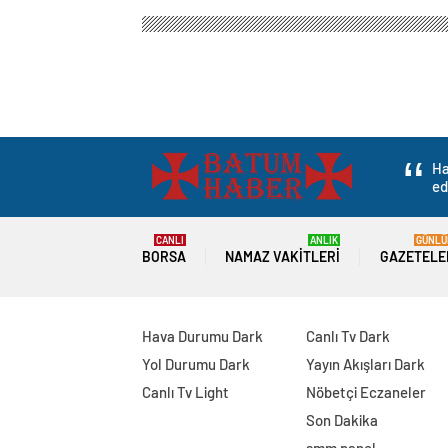
Ha
ed
CANLI
ANLIK
GÜNLÜ
BORSA
NAMAZ VAKITLERI
GAZETELE
Hava Durumu Dark
Canlı Tv Dark
Yol Durumu Dark
Yayın Akışları Dark
Canlı Tv Light
Nöbetçi Eczaneler
Son Dakika