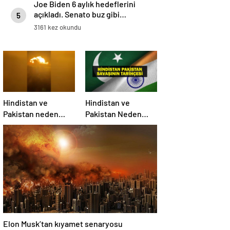
Joe Biden 6 aylık hedeflerini
açıkladı. Senato buz gibi…
5
3161 kez okundu
Hindistan ve
Hindistan ve
Pakistan neden
Pakistan Neden
savaşıyor?
Savaşıyor? Keşmir
Sorunu Nedir?
Neden Savaş
Başladı? İşte
Hindistan Pakistan
Savaşının Tarihçesi!
Elon Musk’tan kıyamet senaryosu