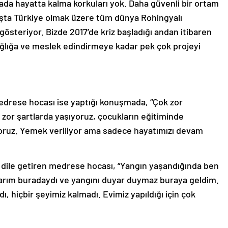
rada hayatta kalma korkuları yok. Daha güvenli bir ortam
Başta Türkiye olmak üzere tüm dünya Rohingyalı
gösteriyor. Bizde 2017’de kriz başladığı andan itibaren
lığa ve meslek edindirmeye kadar pek çok projeyi
drese hocası ise yaptığı konuşmada, “Çok zor
 zor şartlarda yaşıyoruz, çocukların eğitiminde
oruz. Yemek veriliyor ama sadece hayatımızı devam
i dile getiren medrese hocası, “Yangın yaşandığında ben
rım buradaydı ve yangını duyar duymaz buraya geldim.
, hiçbir şeyimiz kalmadı. Evimiz yapıldığı için çok