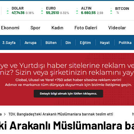
DOLAR
EURO
ALTIN
BITCOIN
47,7436
55,2510
6.660,55
%
0.18%
0.32%
2,59
Ekonomi
Spor
Kadın
Foto Galeri
Videolar
3.Sayfa
Avrupa
Bülten
Din
Eğitim
Hayat
Politika
a
TDV, Bangladeş’teki Arakanlı Müslümanlara barınak teslim etti
1
i Arakanlı Müslümanlara ba