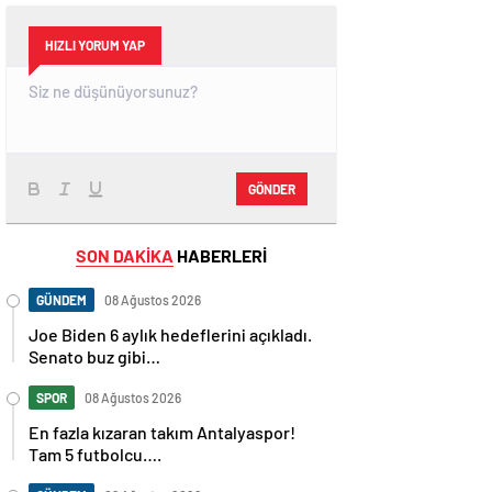
HIZLI YORUM YAP
GÖNDER
SON DAKİKA
HABERLERİ
GÜNDEM
08 Ağustos 2026
Joe Biden 6 aylık hedeflerini açıkladı.
Senato buz gibi…
SPOR
08 Ağustos 2026
En fazla kızaran takım Antalyaspor!
Tam 5 futbolcu….