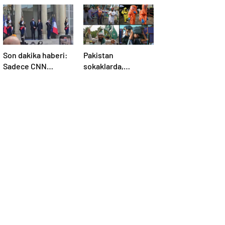
Son dakika haberi:
Pakistan
Sadece CNN
sokaklarda,
TÜRK’te: Şara
Hindistan
Elize’de! Suriye
tatbikatta: “Ateşle
Lideri, Macron ile
oynuyor”
görüşüyor