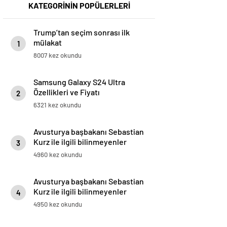
KATEGORİNİN POPÜLERLERİ
Trump’tan seçim sonrası ilk
mülakat
1
8007 kez okundu
Samsung Galaxy S24 Ultra
Özellikleri ve Fiyatı
2
6321 kez okundu
Avusturya başbakanı Sebastian
Kurz ile ilgili bilinmeyenler
3
4960 kez okundu
Avusturya başbakanı Sebastian
Kurz ile ilgili bilinmeyenler
4
4950 kez okundu