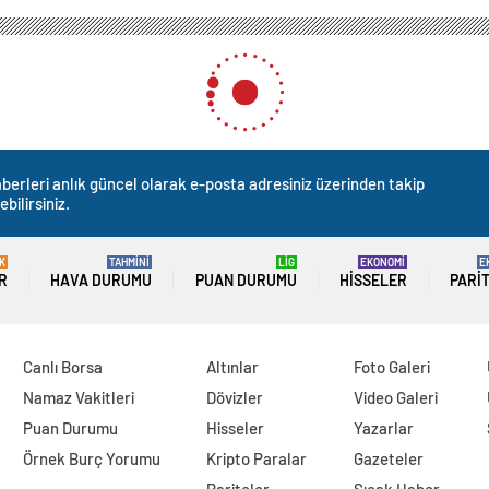
berleri anlık güncel olarak e-posta adresiniz üzerinden takip
ebilirsiniz.
K
TAHMİNİ
LİG
EKONOMİ
E
R
HAVA DURUMU
PUAN DURUMU
HISSELER
PARI
Canlı Borsa
Altınlar
Foto Galeri
Namaz Vakitleri
Dövizler
Video Galeri
Puan Durumu
Hisseler
Yazarlar
Örnek Burç Yorumu
Kripto Paralar
Gazeteler