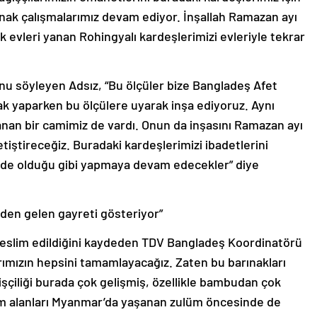
nak çalışmalarımız devam ediyor. İnşallah Ramazan ayı
evleri yanan Rohingyalı kardeşlerimizi evleriyle tekrar
u söyleyen Adsız, “Bu ölçüler bize Bangladeş Afet
nak yaparken bu ölçülere uyarak inşa ediyoruz. Aynı
nan bir camimiz de vardı. Onun da inşasını Ramazan ayı
iştireceğiz. Buradaki kardeşlerimizi ibadetlerini
zde olduğu gibi yapmaya devam edecekler” diye
nden gelen gayreti gösteriyor”
n teslim edildiğini kaydeden TDV Bangladeş Koordinatörü
arımızın hepsini tamamlayacağız. Zaten bu barınakları
şçiliği burada çok gelişmiş, özellikle bambudan çok
aşam alanları Myanmar’da yaşanan zulüm öncesinde de