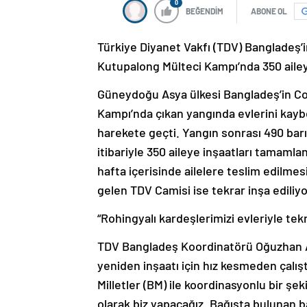
0
BEĞENDİM
ABONE OL
Türkiye Diyanet Vakfı (TDV) Bangladeş’
Kutupalong Mülteci Kampı’nda 350 aileye
Güneydoğu Asya ülkesi Bangladeş’in Co
Kampı’nda çıkan yangında evlerini kayb
harekete geçti. Yangın sonrası 490 bar
itibariyle 350 aileye inşaatları tamamlan
hafta içerisinde ailelere teslim edilme
gelen TDV Camisi ise tekrar inşa ediliyo
“Rohingyalı kardeşlerimizi evleriyle tek
TDV Bangladeş Koordinatörü Oğuzhan Ad
yeniden inşaatı için hız kesmeden çalışt
Milletler (BM) ile koordinasyonlu bir şeki
olarak biz yapacağız. Bağışta bulunan b