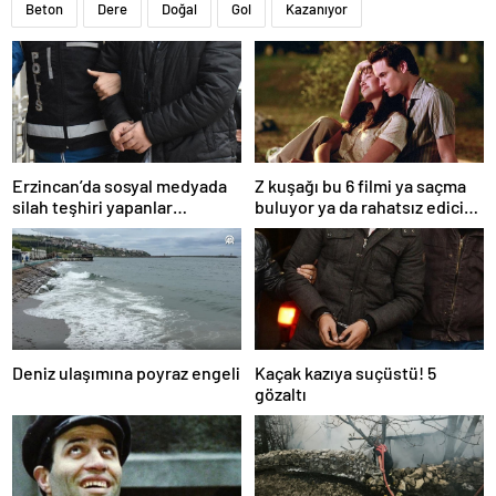
Beton
Dere
Doğal
Gol
Kazanıyor
Erzincan’da sosyal medyada
Z kuşağı bu 6 filmi ya saçma
silah teşhiri yapanlar
buluyor ya da rahatsız edici
yakalandı
ve toksik!
Deniz ulaşımına poyraz engeli
Kaçak kazıya suçüstü! 5
gözaltı