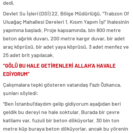
dedi.
Devlet Su İşleri (DSİ) 22. Bölge Müdürlüğü, “Trabzon Of
Uluağaç Mahallesi Dereleri 1. Kısım Yapım İşi” ihalesinin
yapımına başladı. Proje kapsamında, bin 800 metre
beton ağırlık duvarı, 200 metre kargır duvar, bir adet
araç köprüsü, bir adet yaya köprüsü, 3 adet menfez ve
25 adet brit yapılacak.
“GÖLÜ BU HALE GETİRENLERİ ALLAH’A HAVALE
EDİYORUM”
Çalışmalara tepki gösteren vatandaş Fazlı Özkanca,
şunları söyledi:
“Ben İstanbul’daydım gelip gidiyorum aşağıdan beri
geldik bu dereyi ne hale soktular. Burada bir çevre
katliamı var, fuzuli bir beton döküyorlar. 30 bin ton
metre küp buraya beton döküyorlar, ancak bu yörenin