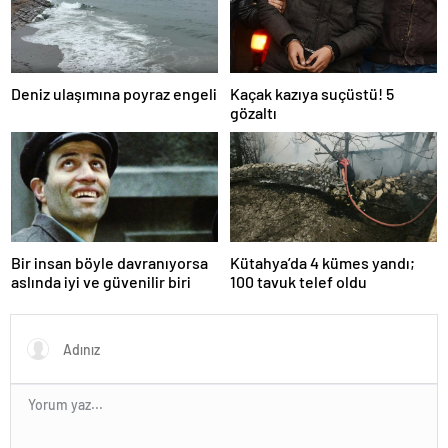
Deniz ulaşımına poyraz engeli
Kaçak kazıya suçüstü! 5
gözaltı
Bir insan böyle davranıyorsa
Kütahya’da 4 kümes yandı;
aslında iyi ve güvenilir biri
100 tavuk telef oldu