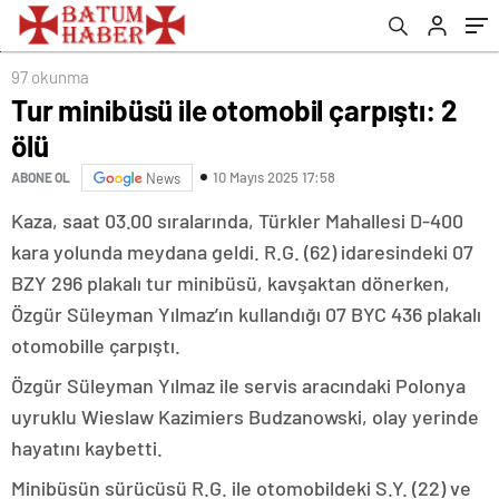
97 okunma
Tur minibüsü ile otomobil çarpıştı: 2
ölü
10 Mayıs 2025 17:58
ABONE OL
News
Kaza, saat 03.00 sıralarında, Türkler Mahallesi D-400
kara yolunda meydana geldi. R.G. (62) idaresindeki 07
BZY 296 plakalı tur minibüsü, kavşaktan dönerken,
Özgür Süleyman Yılmaz’ın kullandığı 07 BYC 436 plakalı
otomobille çarpıştı.
Özgür Süleyman Yılmaz ile servis aracındaki Polonya
uyruklu Wieslaw Kazimiers Budzanowski, olay yerinde
hayatını kaybetti.
Minibüsün sürücüsü R.G. ile otomobildeki S.Y. (22) ve