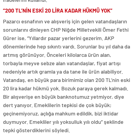
“200 TL’NİN ESKİ 20 LİRA KADAR HÜKMÜ YOK”
Pazarcı esnafının ve alışveriş için gelen vatandaşların
sorunlarını dinleyen CHP Niğde Milletvekili Ömer Fethi
Gürer ise, “Yıllardır pazar yerlerini gezerim. AKP
dönemlerinde hep sıkıntı vardı. Sorunlar bu yıl daha da
artmış görünüyor. Önceleri kilolarca ürün alan,
torbayla meyve sebze alan vatandaşlar, fiyat artışı
nedeniyle artık gramla ya da tane ile ürün alabiliyor.
Vatandaş, en büyük para birimimiz olan 200 TL’nin eski
20 lira kadar hükmü yok. Bozuk paraya gerek kalmadı.
Bir alışverişe en büyük banknotumuz yetmiyor, diye
dert yanıyor. Emeklilerin tepkisi de çok büyük;
geçinemiyoruz, açlığa mahkum edildik, bizi iktidar
duymuyor. Emekliler yılı yoksulluk yılı oldu” şeklinde
tepki gösterdiklerini söyledi.