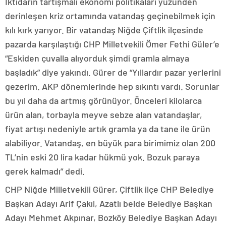
İktidarın tartışmalı ekonomi politikaları yüzünden
derinleşen kriz ortamında vatandaş geçinebilmek için
kılı kırk yarıyor. Bir vatandaş Niğde Çiftlik ilçesinde
pazarda karşılaştığı CHP Milletvekili Ömer Fethi Güler’e
“Eskiden çuvalla alıyorduk şimdi gramla almaya
başladık” diye yakındı. Gürer de “Yıllardır pazar yerlerini
gezerim. AKP dönemlerinde hep sıkıntı vardı. Sorunlar
bu yıl daha da artmış görünüyor. Önceleri kilolarca
ürün alan, torbayla meyve sebze alan vatandaşlar,
fiyat artışı nedeniyle artık gramla ya da tane ile ürün
alabiliyor. Vatandaş, en büyük para birimimiz olan 200
TL’nin eski 20 lira kadar hükmü yok. Bozuk paraya
gerek kalmadı” dedi.
CHP Niğde Milletvekili Gürer, Çiftlik ilçe CHP Belediye
Başkan Adayı Arif Çakıl, Azatlı belde Belediye Başkan
Adayı Mehmet Akpınar, Bozköy Belediye Başkan Adayı