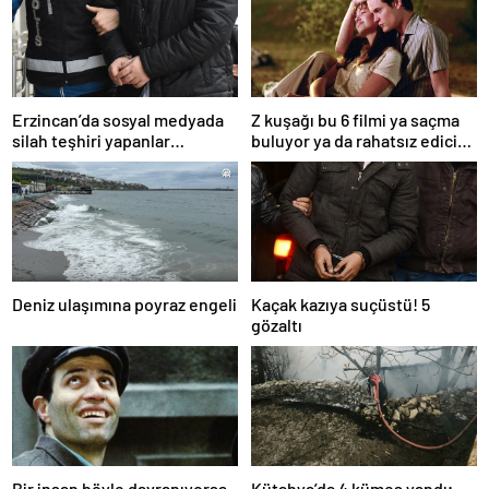
Erzincan’da sosyal medyada
Z kuşağı bu 6 filmi ya saçma
silah teşhiri yapanlar
buluyor ya da rahatsız edici
yakalandı
ve toksik!
Deniz ulaşımına poyraz engeli
Kaçak kazıya suçüstü! 5
gözaltı
Bir insan böyle davranıyorsa
Kütahya’da 4 kümes yandı;