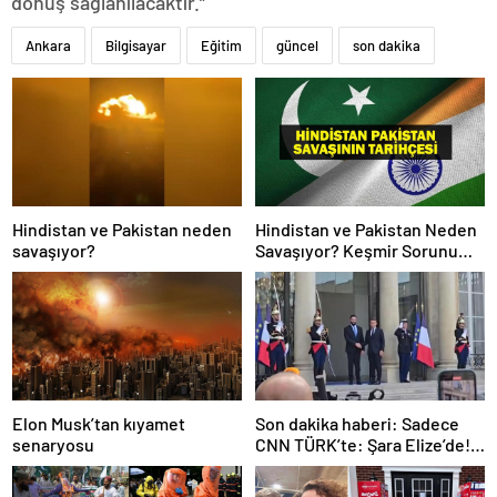
dönüş sağlanılacaktır.”
Ankara
Bilgisayar
Eğitim
güncel
son dakika
Hindistan ve Pakistan neden
Hindistan ve Pakistan Neden
savaşıyor?
Savaşıyor? Keşmir Sorunu
Nedir? Neden Savaş Başladı?
İşte Hindistan Pakistan
Savaşının Tarihçesi!
Elon Musk’tan kıyamet
Son dakika haberi: Sadece
senaryosu
CNN TÜRK’te: Şara Elize’de!
Suriye Lideri, Macron ile
görüşüyor