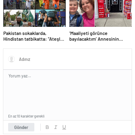
Pakistan sokaklarda,
‘Maaliyeti görünce
Hindistan tatbikatta: “Ateşle
bayılacaktım’ Annesinin
oynuyor”
telefonundan 70 bin tane
lolipop aldı
En az 10 karakter gerekli
Gönder