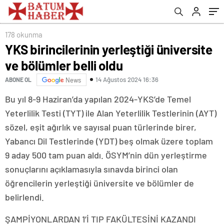
178 okunma
YKS birincilerinin yerleştiği üniversite
ve bölümler belli oldu
14 Ağustos 2024 16:36
ABONE OL
News
Bu yıl 8-9 Haziran’da yapılan 2024-YKS’de Temel
Yeterlilik Testi (TYT) ile Alan Yeterlilik Testlerinin (AYT)
sözel, eşit ağırlık ve sayısal puan türlerinde birer,
Yabancı Dil Testlerinde (YDT) beş olmak üzere toplam
9 aday 500 tam puan aldı. ÖSYM’nin dün yerleştirme
sonuçlarını açıklamasıyla sınavda birinci olan
öğrencilerin yerleştiği üniversite ve bölümler de
belirlendi.
ŞAMPİYONLARDAN 1’İ TIP FAKÜLTESİNİ KAZANDI