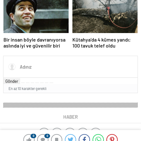
Bir insan böyle davranıyorsa
Kütahya’da 4 kümes yandı;
aslında iyi ve güvenilir biri
100 tavuk telef oldu
Gönder
En az 10 karakter gerekli
HABER
0
0