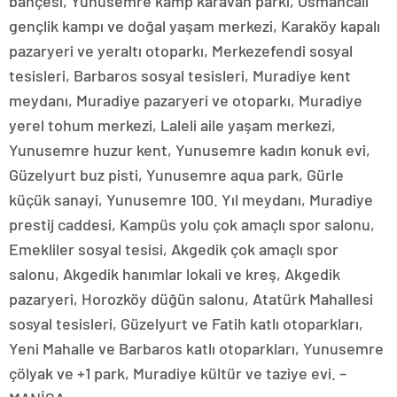
bahçesi, Yunusemre kamp karavan parkı, Osmancalı
gençlik kampı ve doğal yaşam merkezi, Karaköy kapalı
pazaryeri ve yeraltı otoparkı, Merkezefendi sosyal
tesisleri, Barbaros sosyal tesisleri, Muradiye kent
meydanı, Muradiye pazaryeri ve otoparkı, Muradiye
yerel tohum merkezi, Laleli aile yaşam merkezi,
Yunusemre huzur kent, Yunusemre kadın konuk evi,
Güzelyurt buz pisti, Yunusemre aqua park, Gürle
küçük sanayi, Yunusemre 100. Yıl meydanı, Muradiye
prestij caddesi, Kampüs yolu çok amaçlı spor salonu,
Emekliler sosyal tesisi, Akgedik çok amaçlı spor
salonu, Akgedik hanımlar lokali ve kreş, Akgedik
pazaryeri, Horozköy düğün salonu, Atatürk Mahallesi
sosyal tesisleri, Güzelyurt ve Fatih katlı otoparkları,
Yeni Mahalle ve Barbaros katlı otoparkları, Yunusemre
çölyak ve +1 park, Muradiye kültür ve taziye evi. –