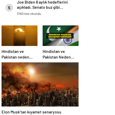
Joe Biden 6 aylık hedeflerini
açıkladı. Senato buz gibi…
5
3160 kez okundu
Hindistan ve
Hindistan ve
Pakistan neden
Pakistan Neden
savaşıyor?
Savaşıyor? Keşmir
Sorunu Nedir?
Neden Savaş
Başladı? İşte
Hindistan Pakistan
Savaşının Tarihçesi!
Elon Musk’tan kıyamet senaryosu