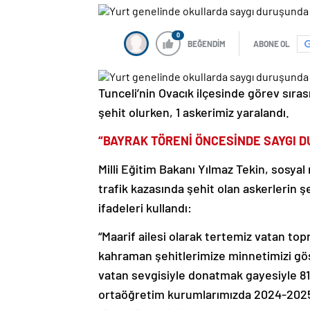
0
BEĞENDİM
ABONE OL
Tunceli’nin Ovacık ilçesinde görev sıra
şehit olurken, 1 askerimiz yaralandı.
“BAYRAK TÖRENİ ÖNCESİNDE SAYGI 
Milli Eğitim Bakanı Yılmaz Tekin, sosy
trafik kazasında şehit olan askerlerin 
ifadeleri kullandı:
“Maarif ailesi olarak tertemiz vatan top
kahraman şehitlerimize minnetimizi gö
vatan sevgisiyle donatmak gayesiyle 81
ortaöğretim kurumlarımızda 2024-2025 e