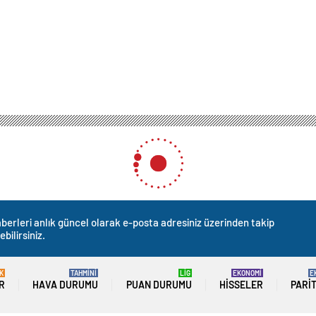
berleri anlık güncel olarak e-posta adresiniz üzerinden takip
ebilirsiniz.
K
TAHMİNİ
LİG
EKONOMİ
E
R
HAVA DURUMU
PUAN DURUMU
HISSELER
PARI