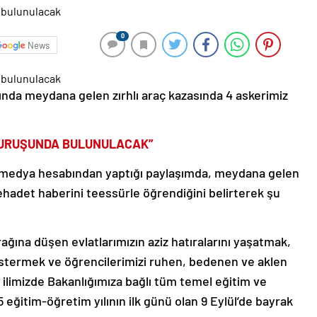
0
News
sında meydana gelen zırhlı araç kazasında 4 askerimiz
DURUŞUNDA BULUNULACAK”
al medya hesabından yaptığı paylaşımda, meydana gelen
şehadet haberini teessürle öğrendiğini belirterek şu
rağına düşen evlatlarımızın aziz hatıralarını yaşatmak,
stermek ve öğrencilerimizi ruhen, bedenen ve aklen
 ilimizde Bakanlığımıza bağlı tüm temel eğitim ve
ğitim-öğretim yılının ilk günü olan 9 Eylül’de bayrak