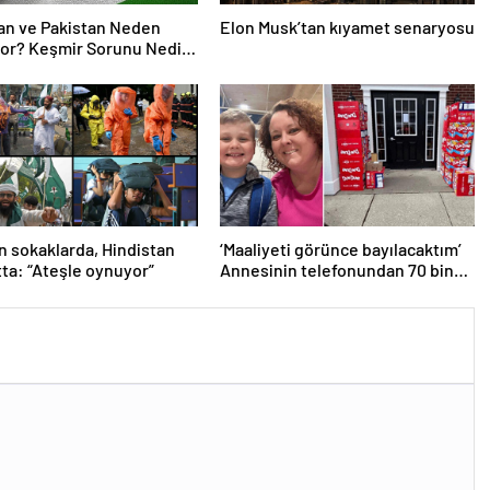
an ve Pakistan Neden
Elon Musk’tan kıyamet senaryosu
or? Keşmir Sorunu Nedir?
avaş Başladı? İşte
an Pakistan Savaşının
si!
n sokaklarda, Hindistan
‘Maaliyeti görünce bayılacaktım’
tta: “Ateşle oynuyor”
Annesinin telefonundan 70 bin
tane lolipop aldı