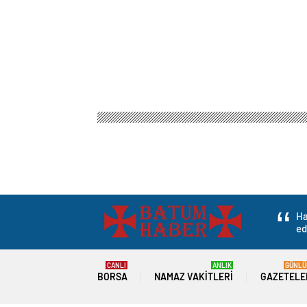
Ha
ed
CANLI
ANLIK
GÜNLÜ
BORSA
NAMAZ VAKITLERI
GAZETELE