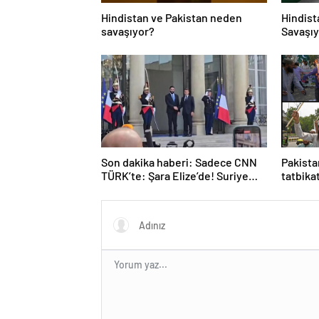
Hindistan ve Pakistan neden
Hindist
savaşıyor?
Savaşıy
Neden S
Hindist
Tarihçe
Son dakika haberi: Sadece CNN
Pakista
TÜRK’te: Şara Elize’de! Suriye
tatbika
Lideri, Macron ile görüşüyor