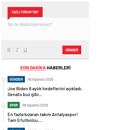
HIZLI YORUM YAP
GÖNDER
SON DAKİKA
HABERLERİ
GÜNDEM
06 Ağustos 2026
Joe Biden 6 aylık hedeflerini açıkladı.
Senato buz gibi…
SPOR
06 Ağustos 2026
En fazla kızaran takım Antalyaspor!
Tam 5 futbolcu….