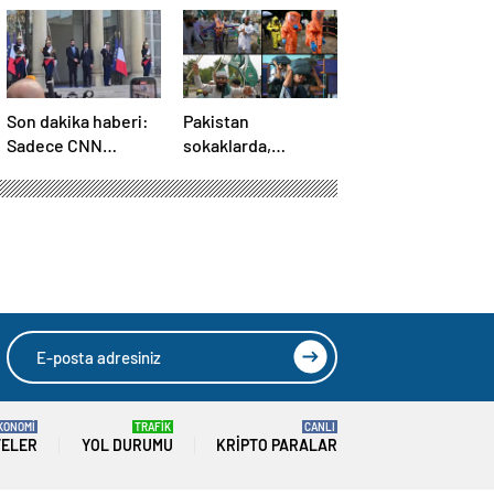
Son dakika haberi:
Pakistan
Sadece CNN
sokaklarda,
TÜRK’te: Şara
Hindistan
Elize’de! Suriye
tatbikatta: “Ateşle
Lideri, Macron ile
oynuyor”
görüşüyor
KONOMİ
TRAFİK
CANLI
TELER
YOL DURUMU
KRIPTO PARALAR