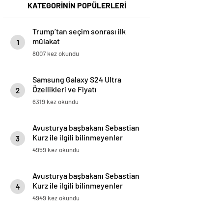
KATEGORİNİN POPÜLERLERİ
Trump’tan seçim sonrası ilk
mülakat
1
8007 kez okundu
Samsung Galaxy S24 Ultra
Özellikleri ve Fiyatı
2
6319 kez okundu
Avusturya başbakanı Sebastian
Kurz ile ilgili bilinmeyenler
3
4959 kez okundu
Avusturya başbakanı Sebastian
Kurz ile ilgili bilinmeyenler
4
4949 kez okundu