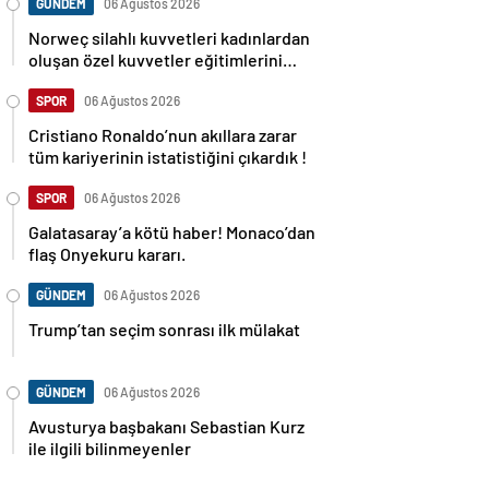
GÜNDEM
06 Ağustos 2026
Norweç silahlı kuvvetleri kadınlardan
oluşan özel kuvvetler eğitimlerini
başlattı.
SPOR
06 Ağustos 2026
Cristiano Ronaldo’nun akıllara zarar
tüm kariyerinin istatistiğini çıkardık !
SPOR
06 Ağustos 2026
Galatasaray’a kötü haber! Monaco’dan
flaş Onyekuru kararı.
GÜNDEM
06 Ağustos 2026
Trump’tan seçim sonrası ilk mülakat
GÜNDEM
06 Ağustos 2026
Avusturya başbakanı Sebastian Kurz
ile ilgili bilinmeyenler