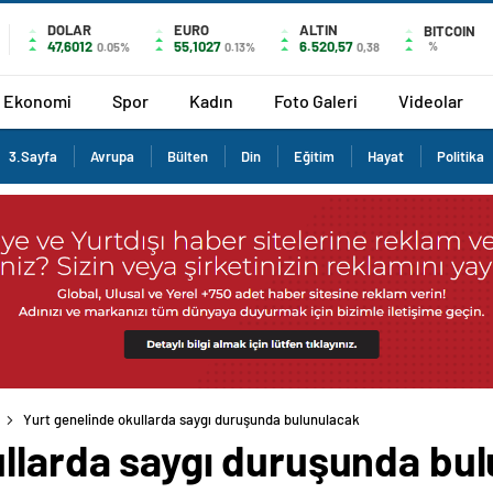
DOLAR
EURO
ALTIN
BITCOIN
47,6012
55,1027
6.520,57
%
0.05%
0.13%
0,38
Ekonomi
Spor
Kadın
Foto Galeri
Videolar
3.Sayfa
Avrupa
Bülten
Din
Eğitim
Hayat
Politika
Yurt genelinde okullarda saygı duruşunda bulunulacak
ullarda saygı duruşunda bu