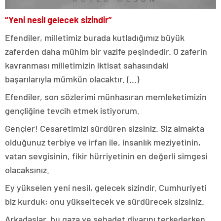
“Yeni nesil gelecek sizindir”
Efendiler, milletimiz burada kutladığımız büyük
zaferden daha mühim bir vazife peşindedir. O zaferin
kavranması milletimizin iktisat sahasındaki
başarılarıyla mümkün olacaktır. (…)
Efendiler, son sözlerimi münhasıran memleketimizin
gençliğine tevcih etmek istiyorum.
Gençler! Cesaretimizi sürdüren sizsiniz. Siz almakta
olduğunuz terbiye ve irfan ile, insanlık meziyetinin,
vatan sevgisinin, fikir hürriyetinin en değerli simgesi
olacaksınız.
Ey yükselen yeni nesil, gelecek sizindir. Cumhuriyeti
biz kurduk; onu yükseltecek ve sürdürecek sizsiniz.
Arkadaşlar, bu gaza ve şehadet diyarını terkederken