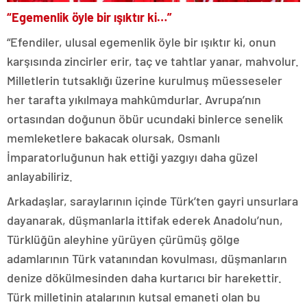
“Egemenlik öyle bir ışıktır ki…”
“Efendiler, ulusal egemenlik öyle bir ışıktır ki, onun
karşısında zincirler erir, taç ve tahtlar yanar, mahvolur.
Milletlerin tutsaklığı üzerine kurulmuş müesseseler
her tarafta yıkılmaya mahkûmdurlar. Avrupa’nın
ortasından doğunun öbür ucundaki binlerce senelik
memleketlere bakacak olursak, Osmanlı
İmparatorluğunun hak ettiği yazgıyı daha güzel
anlayabiliriz.
Arkadaşlar, saraylarının içinde Türk’ten gayri unsurlara
dayanarak, düşmanlarla ittifak ederek Anadolu’nun,
Türklüğün aleyhine yürüyen çürümüş gölge
adamlarının Türk vatanından kovulması, düşmanların
denize dökülmesinden daha kurtarıcı bir harekettir.
Türk milletinin atalarının kutsal emaneti olan bu