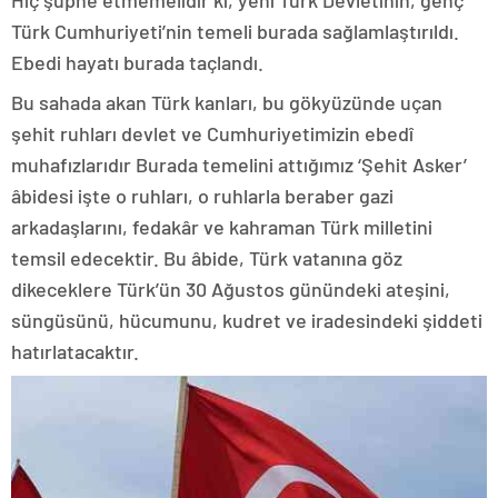
Hiç şüphe etmemelidir ki, yeni Türk Devletinin, genç
Türk Cumhuriyeti’nin temeli burada sağlamlaştırıldı.
Ebedi hayatı burada taçlandı.
Bu sahada akan Türk kanları, bu gökyüzünde uçan
şehit ruhları devlet ve Cumhuriyetimizin ebedî
muhafızlarıdır Burada temelini attığımız ‘Şehit Asker’
âbidesi işte o ruhları, o ruhlarla beraber gazi
arkadaşlarını, fedakâr ve kahraman Türk milletini
temsil edecektir. Bu âbide, Türk vatanına göz
dikeceklere Türk’ün 30 Ağustos günündeki ateşini,
süngüsünü, hücumunu, kudret ve iradesindeki şiddeti
hatırlatacaktır.