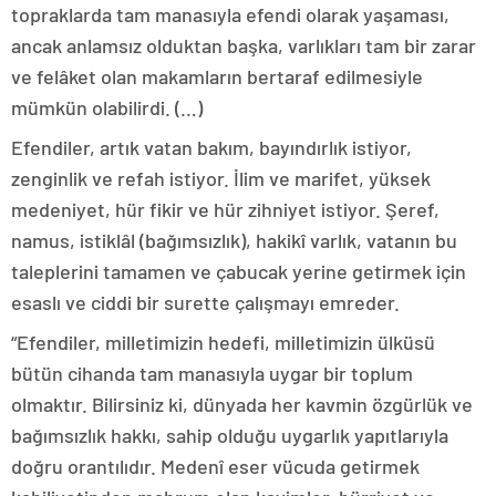
topraklarda tam manasıyla efendi olarak yaşaması,
ancak anlamsız olduktan başka, varlıkları tam bir zarar
ve felâket olan makamların bertaraf edilmesiyle
mümkün olabilirdi. (…)
Efendiler, artık vatan bakım, bayındırlık istiyor,
zenginlik ve refah istiyor. İlim ve marifet, yüksek
medeniyet, hür fikir ve hür zihniyet istiyor. Şeref,
namus, istiklâl (bağımsızlık), hakikî varlık, vatanın bu
taleplerini tamamen ve çabucak yerine getirmek için
esaslı ve ciddi bir surette çalışmayı emreder.
“Efendiler, milletimizin hedefi, milletimizin ülküsü
bütün cihanda tam manasıyla uygar bir toplum
olmaktır. Bilirsiniz ki, dünyada her kavmin özgürlük ve
bağımsızlık hakkı, sahip olduğu uygarlık yapıtlarıyla
doğru orantılıdır. Medenî eser vücuda getirmek