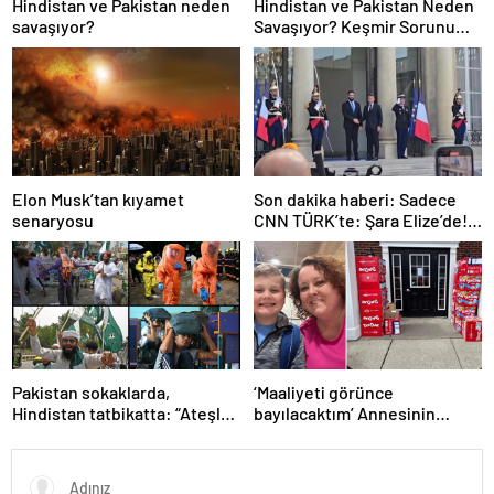
Hindistan ve Pakistan neden
Hindistan ve Pakistan Neden
savaşıyor?
Savaşıyor? Keşmir Sorunu
Nedir? Neden Savaş Başladı?
İşte Hindistan Pakistan
Savaşının Tarihçesi!
Elon Musk’tan kıyamet
Son dakika haberi: Sadece
senaryosu
CNN TÜRK’te: Şara Elize’de!
Suriye Lideri, Macron ile
görüşüyor
Pakistan sokaklarda,
‘Maaliyeti görünce
Hindistan tatbikatta: “Ateşle
bayılacaktım’ Annesinin
oynuyor”
telefonundan 70 bin tane
lolipop aldı