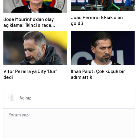
Joao Pereira: Eksik olan
Jose Mourinho’dan olay
goldü
açıklama! ‘İkinci sırada
bitireceğiz’
Vitor Pereira’ya City ‘Dur’
İlhan Palut: Çok küçük bir
dedi
adım attık