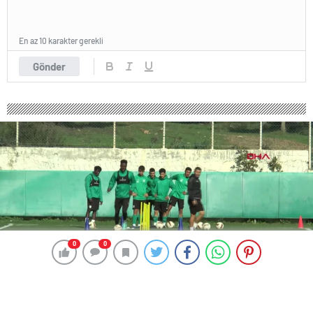
En az 10 karakter gerekli
Gönder
0
0
0
0