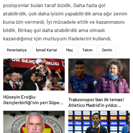
pozisyonlar bulan taraf bizdik. Daha fazla gol
atabilirdik, çok daha iyisini yapabilirdik ama ağır zemin
buna izin vermedi. İyi mücadele ettik ve kazanmasını
bildik. Birkaç gol daha atabilirdik ama olmadı
kazandığımız için mutluyum ifadelerini kullandı.
Fenerbahçe
İsmail Kartal
Maç
Takım
Zemin
Hüseyin Eroğlu:
Trabzonspor’dan ilk temas!
Gençlerbirliği’nin yeri Süper
Atletico Madrid’in yıldızı
Lig’dir
gündemde