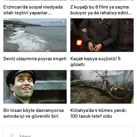
Erzincan’da sosyal medyada
Z kuşağı bu 6 filmi ya saçma
silah teşhiri yapanlar
buluyor ya da rahatsız edici
yakalandı
ve toksik!
Deniz ulaşımına poyraz engeli
Kaçak kazıya suçüstü! 5
gözaltı
Bir insan böyle davranıyorsa
Kütahya’da 4 kümes yandı;
aslında iyi ve güvenilir biri
100 tavuk telef oldu