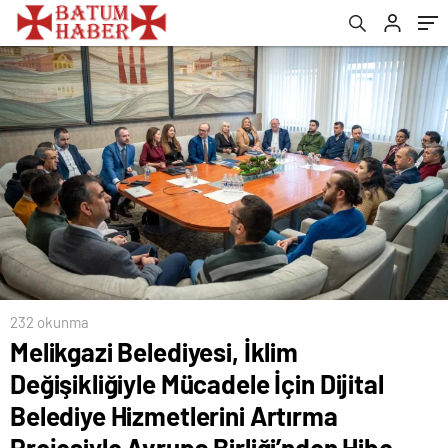
Artırma Projesiyle Avrupa Birliği’nden Hibe
Aldı
232 okunma
Melikgazi Belediyesi, İklim
Değişikliğiyle Mücadele İçin Dijital
Belediye Hizmetlerini Artırma
Projesiyle Avrupa Birliği’nden Hibe